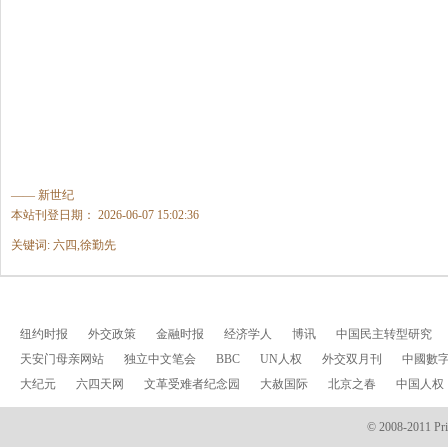
—— 新世纪
本站刊登日期： 2026-06-07 15:02:36
关键词: 六四,徐勤先
纽约时报
外交政策
金融时报
经济学人
博讯
中国民主转型研究
天安门母亲网站
独立中文笔会
BBC
UN人权
外交双月刊
中國數
大纪元
六四天网
文革受难者纪念园
大赦国际
北京之春
中国人权
© 2008-2011 Prin