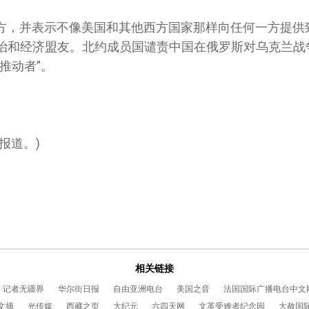
方，并表示不像美国和其他西方国家那样向任何一方提供
治和经济盟友。北约成员国谴责中国在俄罗斯对乌克兰战
推动者”。
报道。
)
相关链接
记者无疆界
华尔街日报
自由亚洲电台
美国之音
法国国际广播电台中文
文摘
光传媒
西藏之页
大纪元
六四天网
文革受难者纪念园
大赦国