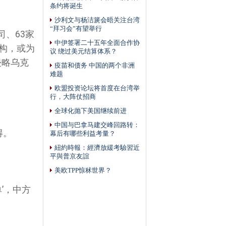
条约将诞生
沙利文与杨洁篪会晤关注台湾
“拜习会”有望举行
司、63家
中伊签署二十五年全面合作协
构，或为
议 绕过美元结算体系？
于侵略乌克
疫苗和债务 中国的两个非洲
难题
欧盟投资论坛将首度在台湾举
行，大阵仗招商
全球化抛下美国继续前进
中国与巴拿马建交峰回路转：
得。
幕后有哪些利益考量？
紐約時報：經濟放緩考驗習近
平與普京友誼
美欧TPP惊秫世界？
’，中方