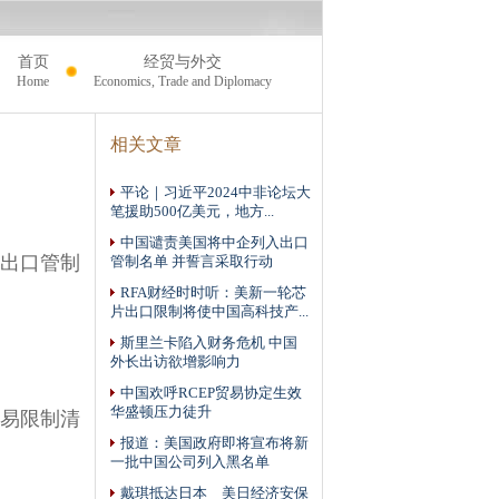
首页
经贸与外交
Home
Economics, Trade and Diplomacy
相关文章
平论｜习近平2024中非论坛大
笔援助500亿美元，地方...
中国谴责美国将中企列入出口
入出口管制
管制名单 并誓言采取行动
RFA财经时时听：美新一轮芯
片出口限制将使中国高科技产...
斯里兰卡陷入财务危机 中国
外长出访欲增影响力
中国欢呼RCEP贸易协定生效
华盛顿压力徒升
贸易限制清
报道：美国政府即将宣布将新
一批中国公司列入黑名单
戴琪抵达日本 美日经济安保