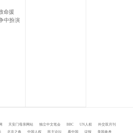
致命援
争中扮演
网
天安门母亲网站
独立中文笔会
BBC
UN人权
外交双月刊
际
北京之春
中国人权
民主论坛
看中国
议报
美国参考