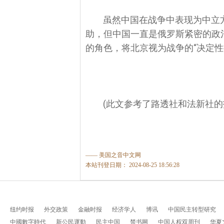
虽然中国在战争中表现为中立
助，但中国一直是俄罗斯紧密的政
的角色，将北京视为战争的“决定性
(
此文参考了路透社和法新社的
—— 美国之音中文网
本站刊登日期： 2024-08-25 18:56:28
纽约时报
外交政策
金融时报
经济学人
博讯
中国民主转型研究
中國數字時代
新公民運動
民主中国
禁书网
中国人权双周刊
华夏