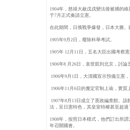
1904
年，慈禧大赦戊戌變法後被捕的維
于
7
月正式奏請立憲。
在此期間，日俄戰爭爆發，日本大勝。
1905
年
9
月
2
日，廢除科舉考試。
1905
年
12
月
11
日，五名大臣出國考察憲
1906
年
8
月
26
日，袁世凱到北京，討論
1906
年
9
月
1
日，大清國宣示預備立憲，
1906
年
11
月
6
日的釐定官制上谕，實質
1907
年
8
月
13
日成立了憲政編查館。該
法，呈日憲特色，其皇室特權甚至超過
1908
年，按照日本模式，他們訂出所謂
年召開國會。