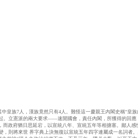
其中皇族
7
人，漢族竟然只有
4
人。難怪這一慶親王內閣史稱
“
皇族
起。立憲派的兩大要求
——
速開國會，責任內閣，所獲得的回應
，而政府猶日思延宕，以宣統八年、宣統五年等相搪塞。鄙人感
變，則將來世
界字典上決無復以宣統五年四字連屬成一名詞者。