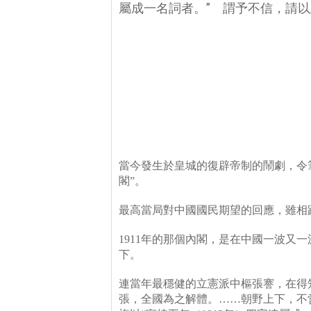
屬成一名詞者。” 謂予不信，請
當今發生於皇城的復辟帝制的鬧劇，令
閣
”
。
最高當局對中國國民期望的回應，雖相
1911
年的那個內閣，是在中國一波又一
下。
連當年最穩健的立憲派中樞張謇，在得
張，全國為之解體。
……
朝野上下，不