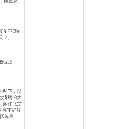
，而宣統
。
萬年不墜的
夭了。
遜位詔
大勢下，以
怨沸騰的大
，致使北京
之聲不絕於
國際輿