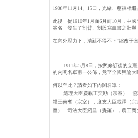
1908
年
11
月
14
、
15
日，光緒、慈禧相繼
此後，從
1910
年
1
月而
6
月而
10
月，中國
簽名，發生了割臂、割股寫血書之壯舉
在內外壓力下，清廷不得不下
“
縮改于
1911
年
5
月
8
日，按照修訂後的立憲
的內閣名單甫一公佈，竟至全國輿論大
何以至此？請看如下內閣名單：
總理大臣慶親王奕劻
（宗室），協
親王善耆（宗室），度支大臣載澤（宗
室），司法大臣紹昌（覺羅），農工商