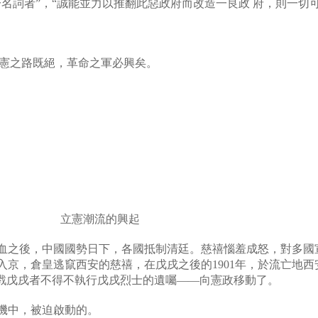
一名詞者
”
，
“
誠能並力以推翻此惡政府而改造一良政
府，則一切
憲之路既絕，革命之軍必興矣。
立憲潮流的興起
血之後，中國國勢日下，各國抵制清廷。慈禧惱羞成怒，對多國
入京，倉皇逃竄西安的慈禧，在戊戌之後的
1901
年，於流亡地西
戮戊戌者不得不執行戊戌烈士的遺囑
——
向憲政移動了。
機中，被迫啟動的。