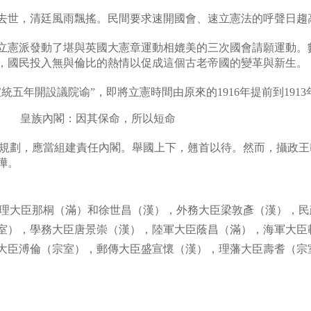
去世，清廷風雨飄搖。民間要求速開國會、速立憲法的呼聲日趨
立憲派發動了堪與英國大憲章運動相媲美的三次國會請願運動。
，國民投入無與倫比的熱情以促成這個古老帝國的變革與新生。
宣統五年開設議院谕
”
，即將立憲時間由原來的
1916
年提前到
1913
皇族內閣：因其保命，所以短命
規劃，應當組建責任內閣。舉國上下，翹首以待。然而，攝政王
嘩。
理大臣那桐（滿）和徐世昌（漢），外務大臣梁敦彥（漢），民
室），學務大臣唐景崇（漢），陸軍大
臣蔭昌（滿），海軍大臣
大臣溥倫（宗室），郵傳大臣盛宣懷（漢），理藩大臣壽耆（宗