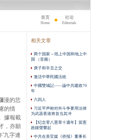
首页
社论
Home
Editorials
相关文章
两个国家 -- 纸上中国和地上中
国 （音频）
庚子和辛丑之交
激活中華民國法統
中國雙城記——論中共建政70
年
瀰漫的悲
六四人
慮的情
习近平声称对外斗争要用法律
为武器香港将首当其冲
。據報載
【纪念零八憲章十週年】當憲
才，亦願
政鐘聲響起
’九字連
中共在美官媒《侨报》董事长