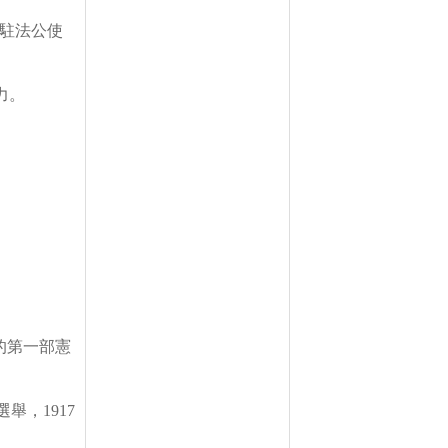
駐法公使
力。
的第一部憲
選舉，
1917