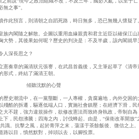
願之前說
“
現今之政治組織不改，不及三年，國必大亂，以至于亡
必無之事
”
。
憤作此預言，則清朝之自蹈死路，時日無多，恐已無幾人懷疑了
皇族內閣隨之解散。企圖以重用血緣親貴和君主近臣以確保江山
洶大勢，其後果如何呢？歷史的判決是：不及半歲，該內閣就早
令人深長思之？
立憲奏章的滿清狀元張謇，在武昌首義後，又主筆起草了《清帝
的形式，終結了滿清王朝。
傾聽沈默的心聲
的歷史潮流中，在一黨壟斷，一人專權，貪腐遍地，內外交困的
以殘酷的拆遷，驅逐低端人口，實施社會鎮壓；在經濟下滑，民
之大不韙，強力違規操作，欲修改憲法而致終身執政，帝制自為
上下，民怨沸騰；四海之內，討伐蜂起。由是，
“
保衛改革開放
”
共識。抗擊之風，起於青萍之末，蕩漾于茶餘飯後、微信之上。
道路以目，憤然默對，掉頭以去，以腳投票。