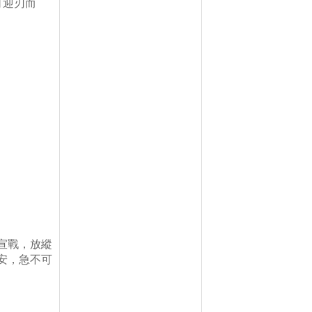
可迎刃而
宣戰，放縱
安，急不可