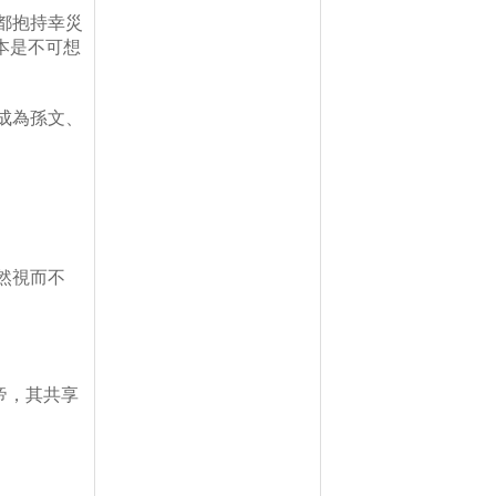
都抱持幸災
本是不可想
成為孫文、
然視而不
帝，其共享