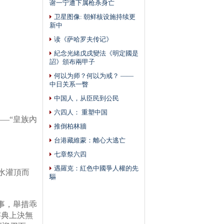
谢一宁遭下属枪杀身亡
卫星图像: 朝鲜核设施持续更
新中
读《萨哈罗夫传记》
紀念光緒戊戌變法《明定國是
詔》頒布兩甲子
何以为师？何以为戒？ ——
中日关系一瞥
中国人，从臣民到公民
六四人： 重塑中国
—“
皇族內
推倒柏林牆
台港藏維蒙：離心大逃亡
七章祭六四
遇羅克：紅色中國爭人權的先
水灌頂而
驅
事，舉措乖
字典上決無