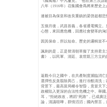
《國風報》中凡屢見。
”
他在第三次請
八年（
1916
年）召集國會爲將來歷史上
連被目為保皇和改良重鎮的梁啓超都悲
五個月後，武昌首義，各省通電獨立。
心態，來回應危機，回應社會變革的洶
因其保命，所以短命。歷史的邏輯豈不
諷刺的是，正是替清朝草擬了支持君主
書》，以民軍、清廷、袁世凱三方立約
返觀今日之國中，在共產制度瀕臨消亡
選擇性反貪翦除異己，進行冷酷清洗；
背景下，最高當局權令智昏，竟冒天下
政權陷入更深的合法性危機之中。舉國
耳，
“
拒絕政改，將蹈
“
死路
”
，已成廣泛
論，清議喧嘩，群情滔滔；國內禁言，