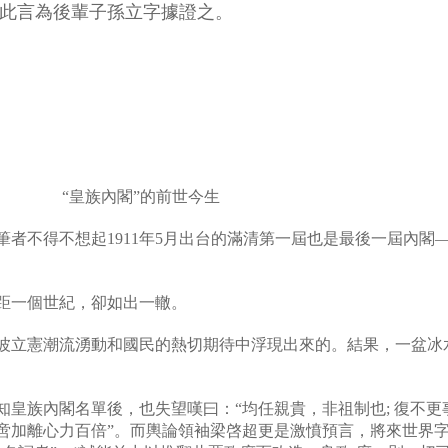
以此言為後輩子孫立字據證之。
“
皇族內閣
”
的前世今生
筆者不得不想起
1911
年
5
月出台的滿清第一屆也是最後一屆內閣
—
距一個世紀，卻如出一轍。
波立憲潮流湧動和國民的熱切期待中浮現出來的。結果，一盆冰
知皇族內閣名單後，也失望嘆曰：
“
均任親貴，非祖制也
;
復不更
啻加離心力百倍
”
。而輿論領袖梁啓超更是激憤預言，將來世界