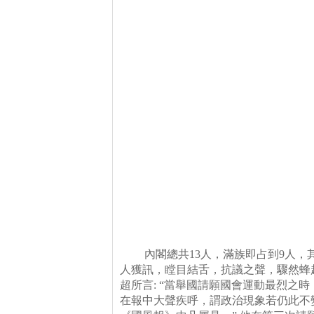
內閣總共
13
人，滿族即占到
9
人，
人獲訊，瞠目結舌，抗議之聲，驟然蜂
超所言
: “
當舉國請願國會運動最烈之時
在報中大聲疾呼，謂政治現象若仍此不