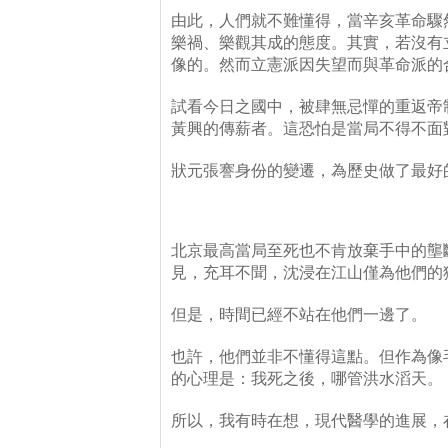
由此，人們就不難懂得，當辛亥革命驟
樂禍、樂觀其成的態度。其實，若沒有
像的。然而立憲派因失望而與革命派的
試看今日之國中，被肆無忌憚的重返帝
黃興的傳薪者。這恐怕是當局不得不面
狀元張謇身份的變遷，為歷史做了最好
北京最高當局至死也不肯放棄手中的壟
見，充耳不聞，沈浸在江山僅為他們的
但是，時間已經不站在他們一邊了。
也許，他們並非不懂得這點。但作為像
的心理是：我死之後，哪管洪水滔天。
所以，我有時在想，現代醫學的進展，