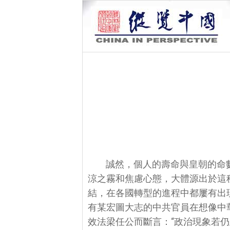
誠然，個人的壽命與皇朝的命
涼之霧和焦慮心態，大體源出於這
結，在各國轉型的進程中都屢有出
有某宏圖大志的中共官員在想像中
效法梁任公而斷言：“政治現象若仍