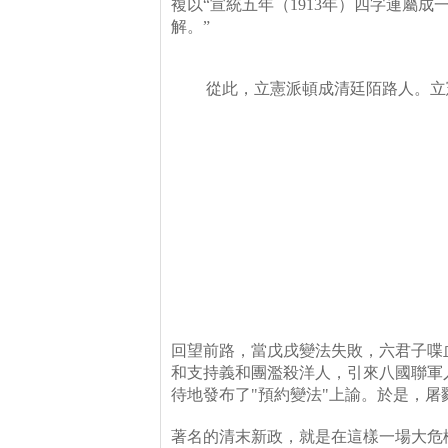
複以
“
宣統五年（
1913
年）四字連屬成
解。
”
從此，立憲派頓成清廷陌路人。立
回望前路，當戊戌變法失敗，六君子喋
和支持義和團濫殺洋人，引來八國聯軍
待地發布了
"
預約變法
"
上諭。於是，屠
著名的清末新政，就是在這樣一場大危