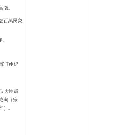
高漲。
數百萬民衆
年。
載沣組建
政大臣肅
載洵（宗
室）。