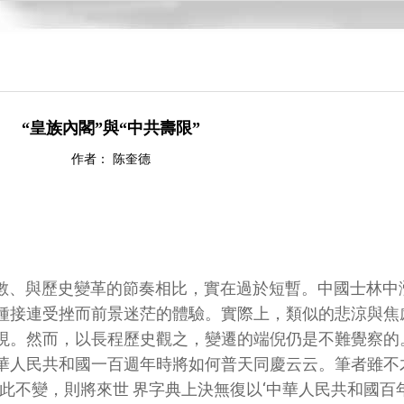
“皇族內閣”與“中共壽限”
作者： 陈奎德
數、與歷史變革的節奏相比，實在過於短暫。中國士林中
種接連受挫而前景迷茫的體驗。實際上，類似的悲涼與焦
現。然而，以長程歷史觀之，變遷的端倪仍是不難覺察的
華人民共和國一百週年時將如何普天同慶云云。筆者雖不
此不變，則將來世 界字典上決無復以‘中華人民共和國百年