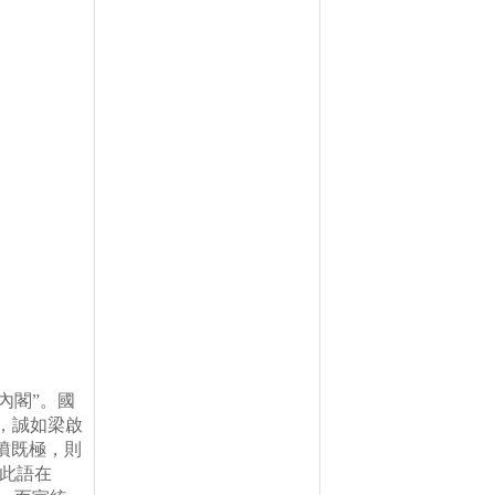
內閣
”
。國
，誠如梁啟
憤既極，則
此語在