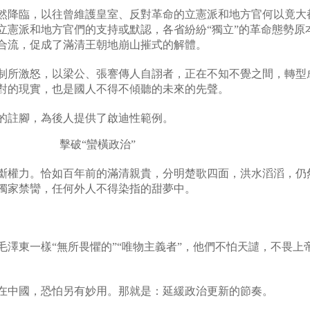
然降臨，以往曾維護皇室、反對革命的立憲派和地方官何以竟大
立憲派和地方官們的支持或默認，各省紛紛
“
獨立
”
的革命態勢原
合流，促成了滿清王朝地崩山摧式的解體。
制所激怒，以梁公、張謇傳人自詡者，正在不知不覺之間，轉型
對的現實，也是國人不得不傾聽的未來的先聲。
的註腳，為後人提供了啟迪性範例。
擊破
“蠻橫政治
”
斷權力。恰如百年前的滿清親貴，分明楚歌四面，洪水滔滔，仍
獨家禁臠，任何外人不得染指的甜夢中。
毛澤東一樣
“
無所畏懼的
”“
唯物主義者
”
，他們不怕天譴，不畏上
在中國，恐怕另有妙用。那就是：延緩政治更新的節奏。