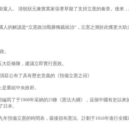
新黨人。
清朝狀元兼實業家張謇草擬了支持立憲的奏章。後來，
國人的解讀是
“
立憲政治戰勝獨裁統治
”
，立憲之潮於此獲更大助
政。
五大臣條陳，建議立即實行憲政。
清廷公布了具有歷史意義的《預備立憲之诏》
上是重組中央政府。
館編寫了于
1908
年采納的
23
條《憲法大綱》，這個中國有史以來
了日本。
九年預備立憲的時間表，最後頒布憲法。計劃于
1916
年進行全國