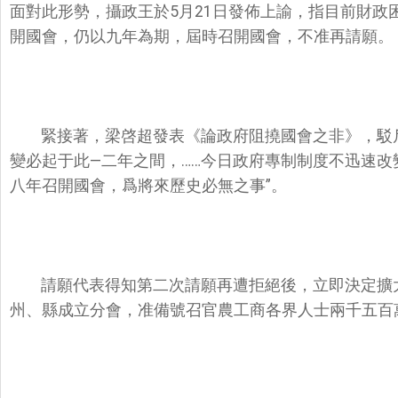
面對此形勢，攝政王於5月21日發佈上諭，指目前財政
開國會，仍以九年為期，屆時召開國會，不准再請願。
緊接著，梁啓超發表《論政府阻撓國會之非》，駁
變必起于此—二年之間，……今日政府專制制度不迅速
八年召開國會，爲將來歷史必無之事”。
請願代表得知第二次請願再遭拒絕後，立即決定擴
州、縣成立分會，准備號召官農工商各界人士兩千五百