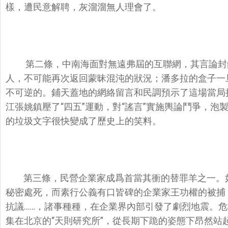
樣，遭民意解聘，灰溜溜無人理會了。
第二條，中南海面對無遠弗屆的互聯網，其言論封
人，不可能再次返回蒙昧混沌的狀況；潘多拉的盒子一
不可逆的。鋪天蓋地的網絡留言和民調預示了這場當局挑
江張姚鎮壓了“四五”運動，對“謠言”實施輿論鬥爭，泡
的垃圾文字很快變成了歷史上的笑料。
第三條，民營企業家成爲首當其衝的替罪羊之一。如
秘密處死，而素行公義有口皆碑的企業家王功權的被捕，
抗議……，諸事種種，在企業界內部引發了劇烈地震。
集在北京的“天則研究所”，從長期下跪的姿態下昂然站