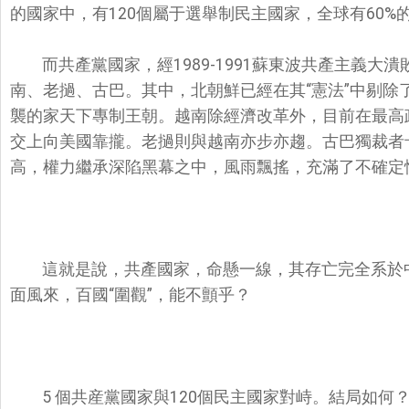
的國家中，有120個屬于選舉制民主國家，全球有60
而共產黨國家，經1989-1991蘇東波共產主義
南、老撾、古巴。其中，北朝鮮已經在其“憲法”中剔除
襲的家天下專制王朝。越南除經濟改革外，目前在最高
交上向美國靠攏。老撾則與越南亦步亦趨。古巴獨裁者
高，權力繼承深陷黑幕之中，風雨飄搖，充滿了不確定
這就是說，共產國家，命懸一線，其存亡完全系於
面風來，百國“圍觀”，能不顫乎？
5 個共産黨國家與120個民主國家對峙。結局如