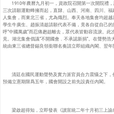
1910年農曆九月初一，資政院召開第一次開院禮
三次請願運動蜂擁而起，直隸、山西、河南、四川、福
人集會，而東北三省，尤為熾烈。奉天各地集會均超越萬
學生牛廣生、趙振清趁請願代表不備，竟各自從自己的
呼“中國萬歲”而忍痛趔趄離去，眾代表皆動容流淚。此
見。湖北集會倡議“不開國會﹐不承認新捐”。在聲勢浩
統由東三省總督錫良領銜聯名奏請立即組織內閣、翌年
清廷在國民運動聲勢及實力派官員合力震懾之下，作
預備立憲期限爲五年，國會開設之前先設責任內閣。
梁啟超得知，立即發表《讀宣統二年十月初三上諭