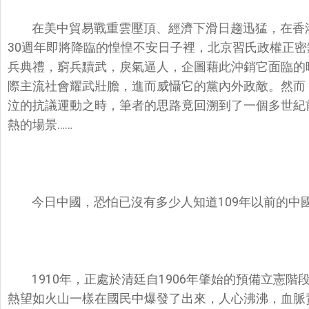
在美中貿易戰重雲壓頂、經濟下滑日趨迅猛，在香
30週年即將降臨的
惶惶不安
日子裡，
北京習氏政權正密
兵典禮，窮兵黷武，戾氣逼人，企圖藉此沖銷它面臨的
際主流社會耀武
壯膽，進而威懾它的黨內外政敵。然而
泣的抗議運動之時，筆者的思路竟回溯到了一個多世紀
熱的場景……
今日中國，恐怕已沒有多少人知道109年以前的中
1910年，正處於清廷自1906年肇始的預備立憲
熱望如火山一樣在國民中爆發了出來，人心沸沸，血脈