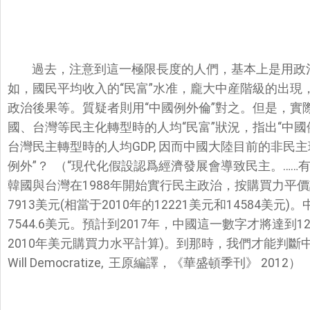
過去，注意到這一極限長度的人們，基本上是用政
如，國民平均收入的“民富”水准，龐大中産階級的出現
政治後果等。質疑者則用“中國例外倫”對之。但是，實
國、台灣等民主化轉型時的人均“民富”狀況，指出“中
台灣民主轉型時的人均GDP, 因而中國大陸目前的非民
例外”？ （“現代化假設認爲經濟發展會導致民主。…
韓國與台灣在1988年開始實行民主政治，按購買力平價
7913美元(相當于2010年的12221美元和14584美元
7544.6美元。預計到2017年，中國這一數字才將達到12
2010年美元購買力水平計算)。到那時，我們才能判斷中國是否
Will Democratize, 王原編譯，《華盛頓季刊》 2012）