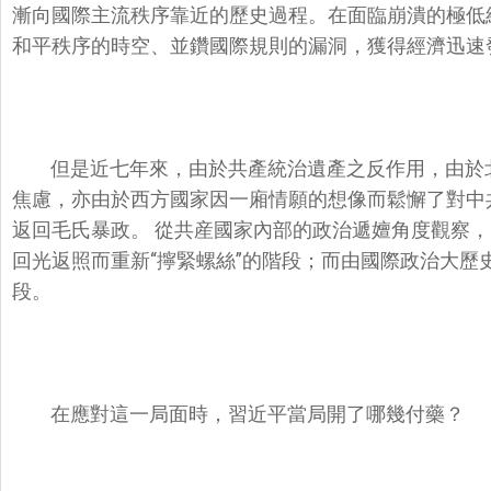
漸向國際主流秩序靠近的歷史過程。在面臨崩潰的極低
和平秩序的時空、並鑽
國際規則的漏洞，
獲得經濟迅速
但是近七年來，由於共產統治遺產之反作用，由於
焦慮，亦由於西方國家因一廂情願的想像而鬆懈了對中
返回毛氏暴政。 從共産國家內部的政治遞嬗角度觀察
回光返照而重新“擰緊螺絲”的階段；而由國際政治大歷
段。
在應對這一局面時，習近平當局開了哪幾付藥？