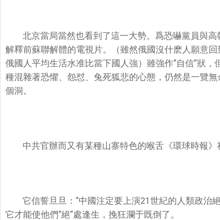
北京當局當然也看到了這一大勢。爲恐嚇黨員與高
解釋前蘇聯解體的電視片。（雖然俄國沒什麽人願意回
俄國人平均生活水准比當下國人強）雖強作“自信”狀，
種混雜著恐懼、怨怼、兔死狐悲的心態，仍然是一覽無余
個洞。
中共官辦而又有某種山寨特色的喉舌《環球時報》社
它信誓旦旦：“中國注定要上演21世紀的人類政治絕
它才能使他們“絕”處逢生，挽狂瀾于既倒了。