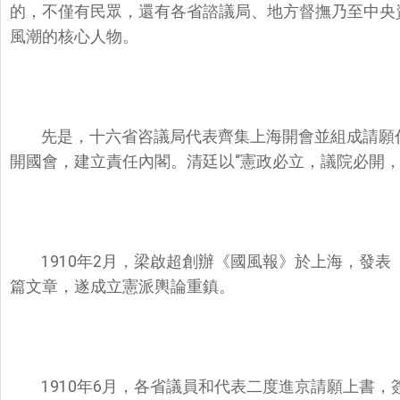
的，不僅有民眾，還有各省諮議局、地方督撫乃至中央
風潮的核心人物。
先是，十六省咨議局代表齊集上海開會並組成請願代
開國會，建立責任內閣。清廷以“憲政必立，議院必開，
1910年2月，梁啟超創辦《國風報》於上海，發
篇文章，遂成立憲派輿論重鎮。
1910年6月，各省議員和代表二度進京請願上書