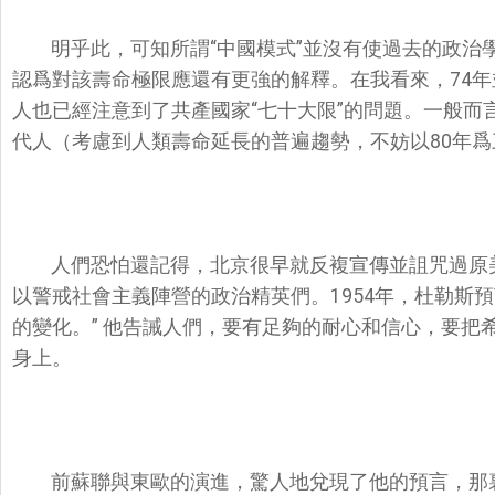
明乎此，可知所謂“中國模式”並沒有使過去的政治
認爲對該壽命極限應還有更強的解釋。在我看來，74
人也已經注意到了共產國家“七十大限”的問題。一般而
代人（考慮到人類壽命延長的普遍趨勢，不妨以80年
人們恐怕還記得，北京很早就反複宣傳並詛咒過原美國國務
以警戒社會主義陣營的政治精英們。1954年，杜勒斯預
的變化。” 他告誡人們，要有足夠的耐心和信心，要把
身上。
前蘇聯與東歐的演進，驚人地兌現了他的預言，那