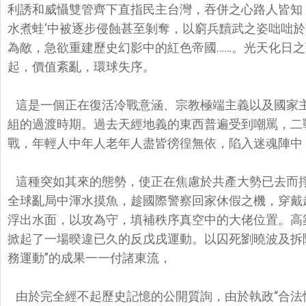
利誘和威懾雙管齊下直指民主台灣，吞併之心路人皆知
水煮蛙‘中被逐步侵蝕甚至剝奪，以窮兵黷武之姿咄咄
為敵，急欲重建歷史幻影中的紅色帝國……。光天化日
起，價值紊亂，環球失序。
這是一個正在復活冷戰意涵、宗教極端主義以及國家
組的過渡時期。過去天經地義的東西普遍受到嘲罵，二
戰，年輕人中年人老年人盡皆徬徨無依，陷入迷魂陣中
這種突如其來的態勢，使正在焦慮於共產大勢已去而
全球亂局中渾水摸魚，趁國際警察回家休假之機，穿戴
浮出水面，以攻為守，填補秩序真空中的大佬位置。高築
掀起了一場暌違已久的反戊戌運動。以囚死劉曉波及拆除
務運動”的成果一一付諸東流，
由於完全經不起歷史記憶的公開質詢，由於執政“合法