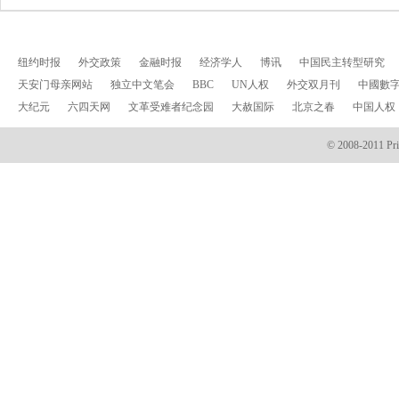
纽约时报
外交政策
金融时报
经济学人
博讯
中国民主转型研究
天安门母亲网站
独立中文笔会
BBC
UN人权
外交双月刊
中國數
大纪元
六四天网
文革受难者纪念园
大赦国际
北京之春
中国人权
© 2008-2011 Prin