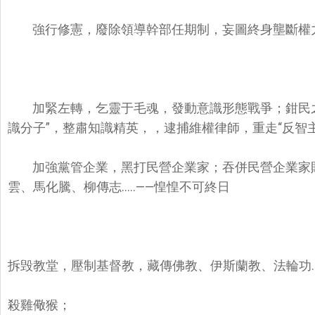
強行修憲，廢除領導幹部任期制，妄圖終身壟斷權
加緊左轉，乞靈于毛魂，發動意識形態戰爭；
鉗民
識分子”，
整肅知識精英，
，逮捕維權律師，
重走“反智
加強黨管企業，
黑打民營企業家；吞併民營企業家
雲、馬化騰、柳傳志.....——惶惶不可終日
拆毁教堂，壓制基督教，藏傳佛教、伊斯蘭教、法輪功....
殺雞儆猴；