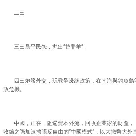
二曰
三曰爲平民怨，抛出“替罪羊”，
四曰炮艦外交，玩戰爭邊緣政策，在南海與釣魚島
政危機。
中國，正在，阻遏資本外流，回收企業家的財產，；
收縮之際加速擴張反自由的“中國模式”，以大撒幣大外宣