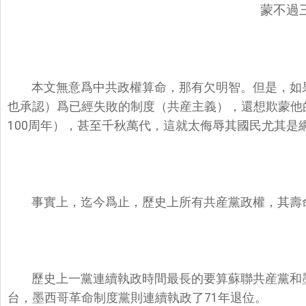
蒙不過
本文無意爲中共政權算命，那有欠明智。但是，如
也承認）爲已經失敗的制度（共産主義），還想欺蒙他的
100周年），甚至千秋萬代，這就太侮辱其國民尤其是
事實上，迄今爲止，歷史上所有共産黨政權，其壽
歷史上一黨連續執政時間最長的要算蘇聯共産黨和墨西
台，墨西哥革命制度黨則連續執政了71年退位。