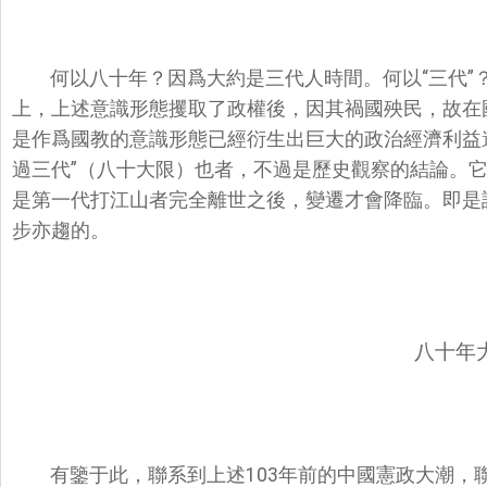
何以八十年？因爲大約是三代人時間。何以“三代”
上，上述意識形態攫取了政權後，因其禍國殃民，故在
是作爲國教的意識形態已經衍生出巨大的政治經濟利益
過三代”（八十大限）也者，不過是歷史觀察的結論。
是第一代打江山者完全離世之後，變遷才會降臨。即是
步亦趨的。
八十年
有鑒于此，聯系到上述103年前的中國憲政大潮，