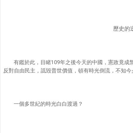
歷史的
有鑑於此，目睹109年之後今天的
中國，
憲政竟成
反對自由民主，詆毀普世價值，頓有時光倒流，不知今
一個多世紀的時光白白渡過？