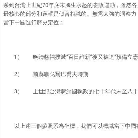
系到台灣上世紀70年底末風生水起的憲政運動，雖然各
最核心的部分和邏輯是似曾相識的。無需太強的洞察力
當下中國進行歷史定位：
1）
晚清慈禧撲滅“百日維新”後又被迫“預備立憲
2）
前蘇聯戈爾巴喬夫時期
3）
上世紀台灣蔣經國執政的七十年代末至八
以上述三個參照系為坐標，我們可以標識當下中國