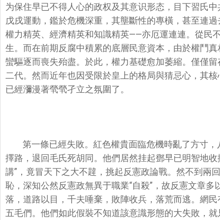
为保住早已不得人心的政权及其意识形态，目下習氏中
戊戌運動，鑑於危機深重，其壟斷性的專橫，甚至連過去
權力精英、經濟精英和知識精英——亦厄運連連。從民
生。而在前期反腐中積累的底層民意資本，由於權鬥真相
蠻驅逐而喪失殆盡。於此，權力基礎愈加萎縮。僅僅留
二代。然而近年也因受限於皇上的格局與猜忌心，其核
已經瀰漫著煢煢孑立之氛圍了。
第一條已經失敗。紅色權貴面臨危機時亂了方寸，
擇路，退回毛氏死胡同。他們居然挂起鄧早已明智地收捲
講”，竟冒天下之大不韙，挑起反憲政論戰。然不到兩
恥，深知公然反憲政無異于職業“自殺”，故反憲文章多
落，道路以目，千夫唾棄，敗陣收兵，落荒而逃。網民
五毛們。他們如此假裝不知道該意識形態的大失敗，就