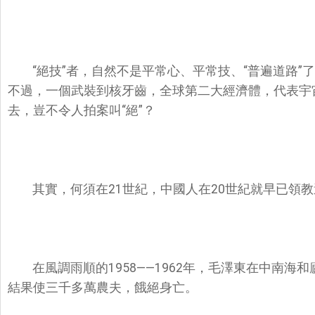
“絕技”者，自然不是平常心、平常技、“普遍道路
不過，一個武裝到核牙齒，全球第二大經濟體，代表宇宙
去，豈不令人拍案叫“絕”？
其實，何須在21世紀，中國人在20世紀就早已領教
在風調雨順的1958——1962年，毛澤東在中南海
結果使三千多萬農夫，餓絕身亡。