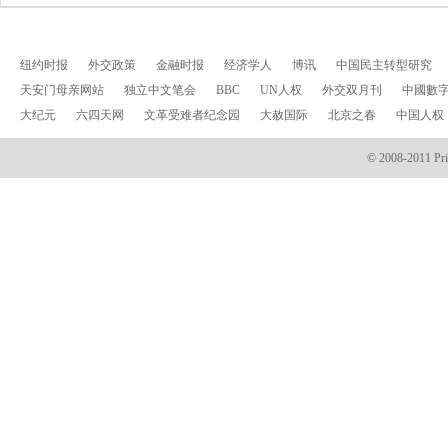
纽约时报
外交政策
金融时报
经济学人
博讯
中国民主转型研究
天安门母亲网站
独立中文笔会
BBC
UN人权
外交双月刊
中國數
大纪元
六四天网
文革受难者纪念园
大赦国际
北京之春
中国人权
© 2008-2011 Prin