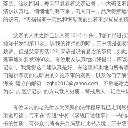
落空。这次回国，每天早晨看着父亲进餐，一大碗芝麻
清水认真地、细细地刮涮下来，倒入口中，然后得意地
的饭碗。”再指指家中阿姨和继母面前挂着不少糊糊的碗
父亲的人生之路已步入第
101
个年头，我的“跟进报
通知书发到第
11
次。以我的律师的判断，三中院是想将
败诉。但是父亲再活
12
年应该是没有悬念的事情，如此
延审通知要发到
60
次。有位朋友认真地向我提出，应该
记录”。我觉得这个建议真是好，在这里郑重地向所有读
们提供亲历的或听说的久拖不审的案例，以及你们了解到
海关”建立的邮箱：
zghg2013@yahoo.com
，不胜感谢
为以“吉尼斯记录”的方式载入史册，警戒后人，记住
有位国内的老先生以为我案的法律程序既已走到尽
渠道可循，何不在“跟进”中将《李锐口述往事》一书
书的性质，请公众判断有关当局禁止此书入境，三中院