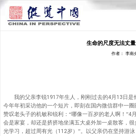
生命的尺度无法丈量
作者： 李南
我的父亲李锐
1917
年生人，刚刚过去的
4
月
13
日是
今年年初采访他的一个短片，即刻在国内微信群中一圈
赞叹老头子的机敏和锐利：“哪像一百岁的老人啊！”
4
会是家宴，却还是挤挤地坐满五大桌外加一桌散客，很
光学习，超过周有光（
112
岁）”。以父亲仍在坚持游