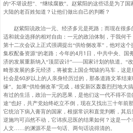
的“不堪设想”、“继续腐败”。赵紫阳的这些话是为了
大陆的老百姓知道？让他们做出自己的判断？
赵紫阳说政治一元、经济多元是死路；而现在很多
适和就业选择的相对自由：一元的政治体制，于我何干
第十二次会议上正式强调提出“供给侧改革”，他对这个
集权配备资源”的老路；今年的
4
月
1
日，中共中央、国务
济的发展重新纳入“顶层设计”——国家计划的轨道。“
畸形发展的多元经济，将被套上国企驾辕的马车，这是
社会是
60
岁以上的人亲身经历过的，那条道路文革结束
缘”。如果“供给侧改革”完成，雄安新区轰轰烈烈地大
有过的生活，政治一元的恶果，是他们这一代不得不尝的
途”也好，共产党始终屹立不倒，现在又找出三十年前
它统治下病入膏肓的国家，根据常识和直觉判断，其后
逆施均可岿然不动，它讳疾忌医的结果如何？这是一个
人文……的渊源不是一句话、两句话说得清的。