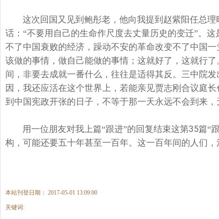
这次回国又见到鲍彤老，他向我提到赵紫阳任总理
话：“不要用自己的生命作尺度去丈量历史的变迁”。
不了中国衰败的经济，躁动不安的革命改变不了中国一
该做的事情，做自己能做的事情；这就好了，这就行了
间，非要去成就一番什么，往往是适得其反。三中院发
因，我还应活在这个世界上，若能亲见贾志刚合议庭长
到中国宪政开张的日子，不等于那一天永远不会到来，
用一位朋友对我上篇“跟进”的回复结束这第
35
篇“
构，可能还要五十年甚至一百年。这一百年间的人们，
本站刊登日期： 2017-05-01 13:09:00
关键词: