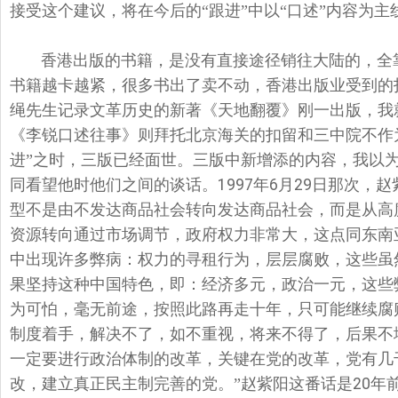
接受这个建议，将在今后的“跟进”中以“口述”内容为
香港出版的书籍，是没有直接途径销往大陆的，全
书籍越卡越紧，很多书出了卖不动，香港出版业受到的
绳先生记录文革历史的新著《天地翻覆》刚一出版，我
《李锐口述往事》则拜托北京海关的扣留和三中院不作为
进”之时，三版已经面世。三版中新增添的内容，我以
同看望他时他们之间的谈话。
1997
年
6
月
29
日那次，赵
型不是由不发达商品社会转向发达商品社会，而是从高
资源转向通过市场调节，政府权力非常大，这点同东南
中出现许多弊病：权力的寻租行为，层层腐败，这些虽
果坚持这种中国特色，即：经济多元，政治一元，这些
为可怕，毫无前途，按照此路再走十年，只可能继续腐
制度着手，解决不了，如不重视，将来不得了，后果不
一定要进行政治体制的改革，关键在党的改革，党有几
改，建立真正民主制完善的党。”赵紫阳这番话是
20
年