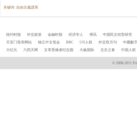
关键词: 自由主義譜系
纽约时报
外交政策
金融时报
经济学人
博讯
中国民主转型研究
天安门母亲网站
独立中文笔会
BBC
UN人权
外交双月刊
中國數
大纪元
六四天网
文革受难者纪念园
大赦国际
北京之春
中国人权
© 2008-2011 Prin