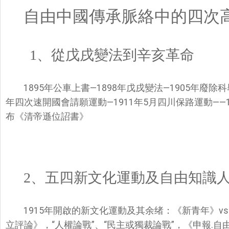
自由中國傳承脈絡中的四次
1、
從戊戌變法到辛亥革命
1895
年
公車上書—
1898
年
戊戌變法—
1905年廢除
年四次速開國會請願運動—1911年5月四川保路運動——19
布《清帝遜位詔書》
2、五四新文化運動及自由知識
1915年開啟的新文化運動及其余绪：《新青年》vs
立評論》，“人權論戰”、“民主或獨裁論戰”，《申報
.自