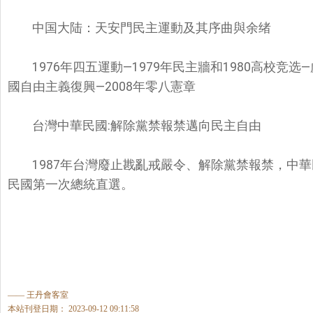
中国大陆：天安門民主運動及其序曲與余绪
1976年四五運動—1979年民主牆和1980高校竞选
國自由主義復興—2008年零八憲章
台灣中華民國
:
解除黨禁報禁邁向民主自由
1987年台灣廢止戡亂戒嚴令、解除黨禁報禁
，中華
民國第一次總統直選。
—— 王丹會客室
本站刊登日期： 2023-09-12 09:11:58