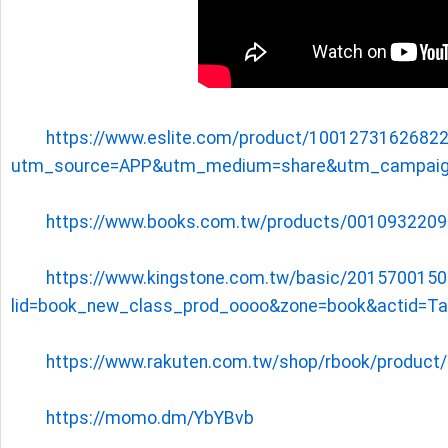
https://www.eslite.com/product/1001273162682
utm_source=APP&utm_medium=share&utm_campaig
https://www.books.com.tw/products/0010932209
https://www.kingstone.com.tw/basic/201570015
lid=book_new_class_prod_oooo&zone=book&actid=
https://www.rakuten.com.tw/shop/rbook/produc
https://momo.dm/YbYBvb