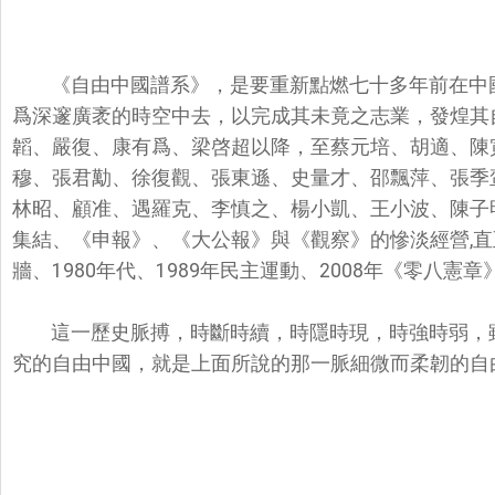
《自由中國譜系》，是要重新點燃七十多年前在中
爲深邃廣袤的時空中去，以完成其未竟之志業，發煌其
韜、嚴復、康有爲、梁啓超以降，至蔡元培、胡適、陳
穆、張君勱、徐復觀、張東遜、史量才、邵飄萍、張季
林昭、顧准、遇羅克、李慎之、楊小凱、王小波、陳子明、
集結、《申報》、《大公報》與《觀察》的慘淡經營,直至19
牆、1980年代、1989年民主運動、2008年《零八憲章》
這一歷史脈搏，時斷時續，時隱時現，時強時弱，
究的自由中國，就是上面所說的那一脈細微而柔韌的自