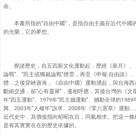
命。
本書所指的“自由中國”，
是指自由主義在近代中國
的光榮，它的夢想。
揆諸歷史，自五四新文化運動起，歷經《新月》、
論戰”、“民主或獨裁論戰”煙雲，再至《申報.自由談
體，之後穿峽過海，《自由中國》運動湧起，與台海西岸1
斷絕交通，卻“心有靈犀”，遙相呼應，其後台灣的《文星
年“四五運動”、1979年“民主牆運動”、撼動全球的198
興、2003年“人權年”訴求、2008年《零八憲章》運
近代史中，其價值指向昭昭在目，同氣相求。
把這一條
是有其實實在在的歷史依據的
。