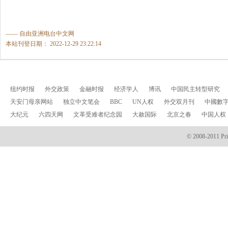
—— 自由亚洲电台中文网
本站刊登日期： 2022-12-29 23:22:14
纽约时报
外交政策
金融时报
经济学人
博讯
中国民主转型研究
天安门母亲网站
独立中文笔会
BBC
UN人权
外交双月刊
中國數
大纪元
六四天网
文革受难者纪念园
大赦国际
北京之春
中国人权
© 2008-2011 Prin