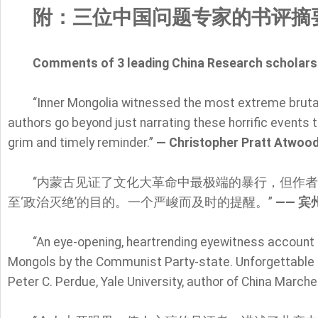
附：三位中国问题专家的书评摘
Comments of 3 leading China Research scholars
“Inner Mongolia witnessed the most extreme brutali
authors go beyond just narrating these horrific events to 
grim and timely reminder.”
— Christopher Pratt Atwood
“内蒙古见证了文化大革命中最极端的暴行，但作
至‘政治灭绝’的目的。一个严峻而及时的提醒。”
—— 宾
“An eye-opening, heartrending eyewitness account 
Mongols by the Communist Party-state. Unforgettable re
Peter C. Perdue, Yale University, author of China Marc