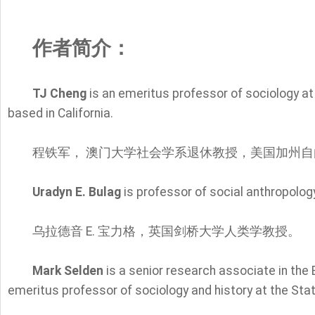
作者简介：
TJ Cheng
is an emeritus professor of sociology at
based in California.
程铁军
， 澳门大学社会学系退休教授，美国加州
Uradyn E. Bulag
is professor of social anthropolog
乌拉德音 E. 宝力格
，英国剑桥大学人类学教授。
Mark Selden
is a senior research associate in the
emeritus professor of sociology and history at the Sta