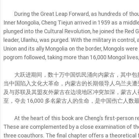
During the Great Leap Forward, as hundreds of th
Inner Mongolia, Cheng Tiejun arrived in 1959 as a middl
plunged into the Cultural Revolution, he joined the Red 
leader, Ulanhu, was purged. With the military in control,
Union and its ally Mongolia on the border, Mongols were
pogrom followed, taking more than 16,000 Mongol lives, 
大跃进期间，数十万中国饥民涌向内蒙古，其中包括中学
当中国陷入文化大革命，内蒙古的长期领导人乌兰夫遭
及与苏联及其盟友外蒙古在边境地区冲突加深，蒙古人
至，夺去 16,000 多名蒙古人的生命，是中国伤亡人数
At the heart of this book are Cheng’s first-person r
These are complemented by a close examination of the
three coauthors. The final chapter offers a theoretical