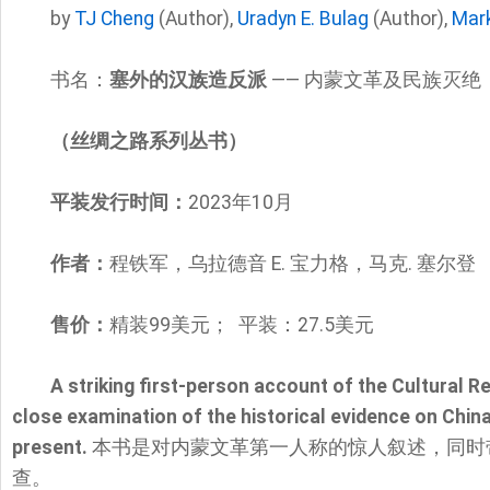
by
TJ Cheng
(Author),
Uradyn E. Bulag
(Author),
Mar
书名：
塞外的汉族造反派
——
内蒙文革及民族灭绝
（丝绸之路系列丛书）
平装发行时间：
2023年10月
作者：
程铁军，乌拉德音 E. 宝力格，马克. 塞尔登
售价：
精装99美元； 平装：27.5美元
A striking first-person account of the Cultural R
close examination of the historical evidence on China’
present.
本书是对内蒙文革第一人称的惊人叙述，同时
查。