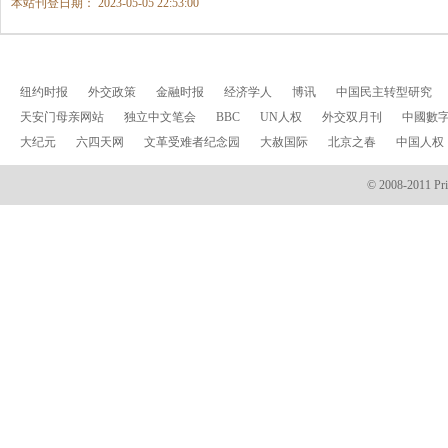
本站刊登日期： 2023-05-05 22:53:00
纽约时报
外交政策
金融时报
经济学人
博讯
中国民主转型研究
天安门母亲网站
独立中文笔会
BBC
UN人权
外交双月刊
中國數
大纪元
六四天网
文革受难者纪念园
大赦国际
北京之春
中国人权
© 2008-2011 Prin