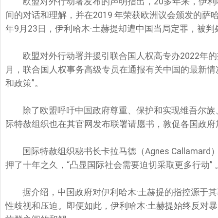
欧盟对外行动署发布的声明指出，20多年来，伊利
间的对话和理解，并在2019 年荣获欧洲议会颁发的萨
年9月23日，伊利哈木·土赫提却遭中国当局定罪，被
欧盟对外行动署并援引联合国人权高专办2022年
月，联合国人权事务高级专员在通报有关中国的最新情
和政策”。
除了欧盟呼吁中国政府尊重、保护和实现维吾尔族
际特赦组织也在其官网发布联署请愿书，敦促各国政府
国际特赦组织秘书长卡拉马德（Agnes Callam
押了十年之久，“凸显国际社会需要迫切采取更多行动” 
据介绍，中国政府对伊利哈木·土赫提的指控源于
性歧视和压迫。即便如此，伊利哈木·土赫提始终反对