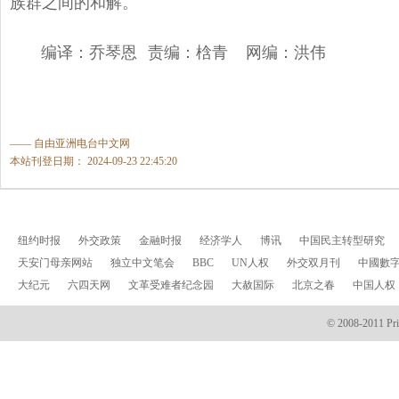
族群之间的和解。
编译：乔琴恩 责编：梒青 网编：洪伟
—— 自由亚洲电台中文网
本站刊登日期： 2024-09-23 22:45:20
纽约时报
外交政策
金融时报
经济学人
博讯
中国民主转型研究
天安门母亲网站
独立中文笔会
BBC
UN人权
外交双月刊
中國數
大纪元
六四天网
文革受难者纪念园
大赦国际
北京之春
中国人权
© 2008-2011 Prin