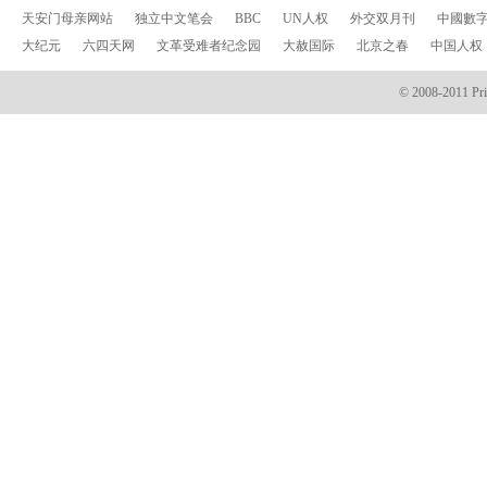
天安门母亲网站
独立中文笔会
BBC
UN人权
外交双月刊
中國數
大纪元
六四天网
文革受难者纪念园
大赦国际
北京之春
中国人权
© 2008-2011 Prin