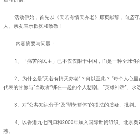
活动伊始，首先以《天若有情天亦老》扉页献辞，向坚守
人、亲友表示歉疚和致敬！
内容摘要与问题：
1
、「痛苦的民主」已不仅仅限于中国，而是一种全球性的
2
、为什么是“天若有情天亦老”？何以至此？ “
每个人心里
代表的甘愿与“
当政者”
绑在一起的个人悲剧。 “
英雄神话”
、永
3
、对“公共知识分子”及“弱势群体”的提法的质疑、批判。
4
、以香港九七回归和2000
年加入国际世贸组织、北京奥
惑。