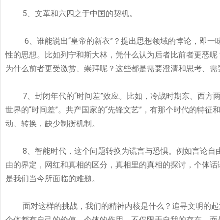
5
、文革和六四之于中国的契机。
6
、谁能说出“皇帝的新衣”？提出思想领域的悖论，即
性的思想。比如列宁和斯大林，凭什么认为后者比前者更恶呢
为什么前者更受激赏、崇拜呢？这些都是需要澄清和思考、需
7
、封闭年代的“时间差”效应。比如，冷战时期东、西方
世界的“
时间差”
。共产国家的“
先锋文艺”
，有那个时代的特征
动、转换，缺少制衡机制。
8
、智能时代，这个问题转换为谎言与恐惧。例如言论自
由的界定，网红和真相的区分，真相里的真相的探讨，个体话
是我们当今所面临的难题。
面对这样的挑战，我们的精神内核是什么？追寻文明的起
个体都有自己的价值。个体的作用，不仅限于自我的存在，而