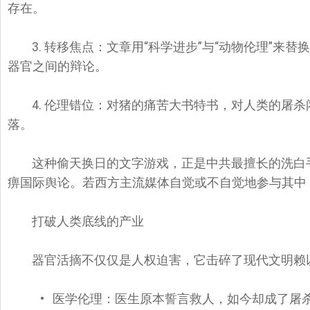
存在。
3. 转移焦点：文章用“科学进步”与“动物伦理”来
器官之间的辩论。
4. 伦理错位：对猪的痛苦大书特书，对人类的屠
落。
这种偷天换日的文字游戏，正是中共最擅长的洗白
痹国际舆论。
若西方主流媒体自觉或不自觉地参与其中
打破人类底线的产业
器官活摘不仅仅是人权迫害，
它击碎了现代文明赖
• 医学伦理：医生原本誓言救人，
如今却成了屠