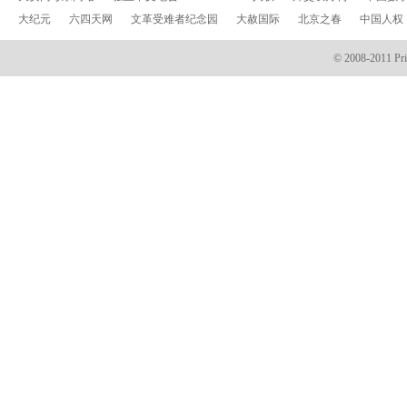
大纪元
六四天网
文革受难者纪念园
大赦国际
北京之春
中国人权
© 2008-2011 Prin