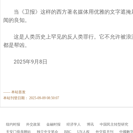
当《卫报》这样的西方著名媒体用优雅的文字遮掩
闻的良知。
这是人类历史上罕见的反人类罪行。它不允许被浪
都是帮凶。
2025年9月8日
—— 本站首发
本站刊登日期： 2025-09-09 08:50:07
纽约时报
外交政策
金融时报
经济学人
博讯
中国民主转型研究
天安门母亲网站
独立中文笔会
BBC
UN人权
外交双月刊
中國數