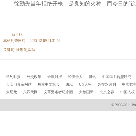
徐勤先当年拒绝开枪，是良知的火种。而今日的”徐
—— 新世紀
本站刊登日期： 2025-12-09 21:31:52
关键词: 徐勤先,军法
纽约时报
外交政策
金融时报
经济学人
博讯
中国民主转型研究
天安门母亲网站
独立中文笔会
BBC
UN人权
外交双月刊
中國數
大纪元
六四天网
文革受难者纪念园
大赦国际
北京之春
中国人权
© 2008-2011 Prin