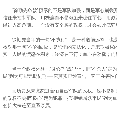
“徐勤先条款”预示的不是军队加强，而是军心崩裂
信任来控制军队，用株连而不是激励来稳住军心，用政
经进入高危期。一个没有安全感的政权，才会如此疯狂惩
徐勤先当年的一句”不执行”，是一种道德选择，也
权对那一句”不”的回应，是恐惧的立法化，是末期极权
实：人民的愤怒在积累；经济在下行；军心在动摇；内
当一个政权必须把”良心”写成犯罪，把”不杀人”定
民”判为可能无期徒刑——它其实已经宣告：它正在害怕
而历史从未宽恕过害怕自己军队的政权。这不是制
的政权不会把”良心”定为犯罪，把”拒绝屠杀平民”列为
会扩大株连至直系亲属。