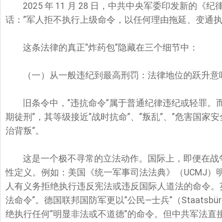
2025 年 11 月 28 日，中共中央军委印发新
话：”军人拒不执行上级命令，以任何理由拖延、变通执
这条法律的真正”炸药包”隐藏在三个细节中：
（一）从一般违纪到最高刑罚：法律地位的跃升意
旧条令中，”违抗命令”属于普通纪律违纪或轻罪。
期徒刑”，其等级接近”战时抗命”、”叛乱”、”危害国家
治背叛”。
这是一个极不寻常的立法动作。国际上，即便在战争
性定义。例如：美国《统一军事司法法典》（UCMJ）
人有义务拒绝执行违反宪法或违反国际人道法的命令。
法命令”。德国联邦国防军更以”公民—士兵”（Staatsbürg
绝执行任何”明显非法或不道德”的命令。但中共军法直