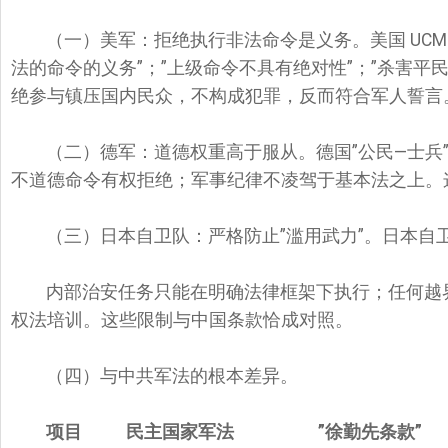
（一）美军：拒绝执行非法命令是义务。美国 UCM
法的命令的义务”；”上级命令不具有绝对性”；”杀害平
绝参与镇压国内民众，不构成犯罪，反而符合军人誓言
（二）德军：道德权重高于服从。德国”公民—士兵
不道德命令有权拒绝；军事纪律不凌驾于基本法之上。
（三）日本自卫队：严格防止”滥用武力”。日本自
内部治安任务只能在明确法律框架下执行；任何越
权法培训。这些限制与中国条款恰成对照。
（四）与中共军法的根本差异。
项目
民主国家军法 ”
徐勤先条款”