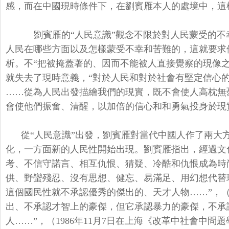
感，而在中國現時條件下，在劉賓雁本人的處境中，這
劉賓雁的“人民意識”觀念不限於對人民蒙受的
人民在哪些方面以及怎樣蒙受不幸和苦難的，這就要求
析。不“把被掩蓋著的、因而不能被人直接覺察的現像之
就失去了現時意義，“對於人民和對於社會有堅定信心
……從為人民出發描繪我們的現實，既不會使人高枕無
會使他們振奮、清醒，以加倍的信心和和勇氣投身於現
從“人民意識”出發，劉賓雁對當代中國人作了兩大
化，一方面新的人民性開始出現。劉賓雁指出，經過文
考、不信守諾言、相互仇恨、猜疑、冷酷和仇恨成為時
供、野蠻殘忍、沒有思想、健忘、易滿足、用幻想代替現
這個國民性就不承認優秀的傑出的、天才人物……”，（
出、不承認才智上的豪傑，但它承認暴力的豪傑，不承
人……”，（
1986年11月7日在上海《改革中社會中問