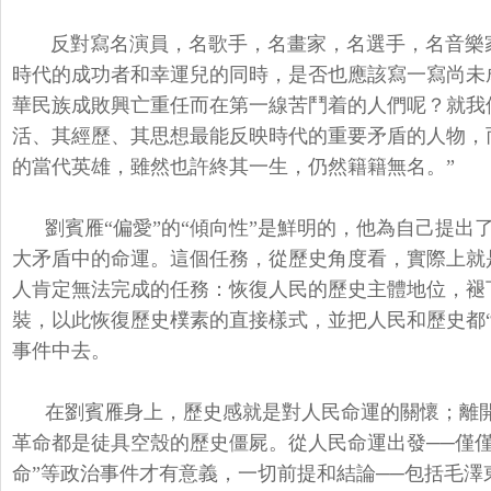
反對寫名演員，名歌手，名畫家，名選手，名音樂
時代的成功者和幸運兒的同時，是否也應該寫一寫尚未
華民族成敗興亡重任而在第一線苦鬥着的人們呢？就我
活、其經歷、其思想最能反映時代的重要矛盾的人物，
的當代英雄，雖然也許終其一生，仍然籍籍無名。”
劉賓雁“偏愛”的“傾向性”是鮮明的，他為自己提出
大矛盾中的命運。這個任務，從歷史角度看，實際上就
人肯定無法完成的任務：恢復人民的歷史主體地位，褪
裝，以此恢復歷史樸素的直接樣式，並把人民和歷史都
事件中去。
在劉賓雁身上，歷史感就是對人民命運的關懷；離
革命都是徒具空殼的歷史僵屍。從人民命運出發──僅僅
命”等政治事件才有意義，一切前提和結論──包括毛