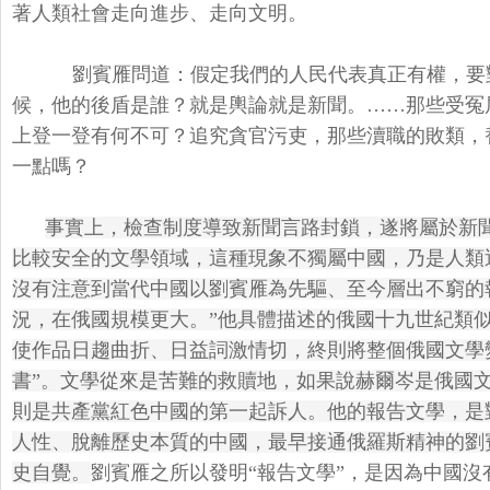
著人類社會走向進步、走向文明。
劉賓雁問道：假定我們的人民代表真正有權，要
候，他的後盾是誰？就是輿論就是新聞。……那些受冤
上登一登有何不可？追究貪官污吏，那些瀆職的敗類，
一點嗎？
事實上，檢查制度導致新聞言路封鎖，遂將屬於新
比較安全的文學領域，這種現象不獨屬中國，乃是人類
沒有注意到當代中國以劉賓雁為先驅、至今層出不窮的
況，在俄國規模更大。”他具體描述的俄國十九世紀類
使作品日趨曲折、日益詞激情切，終則將整個俄國文學
書”。文學從來是苦難的救贖地，如果說赫爾岑是俄國
則是共產黨紅色中國的第一起訴人。他的報告文學，是
人性、脫離歷史本質的中國，最早接通俄羅斯精神的劉
史自覺。
劉賓雁之所以發明“報告文學”，是因為中國