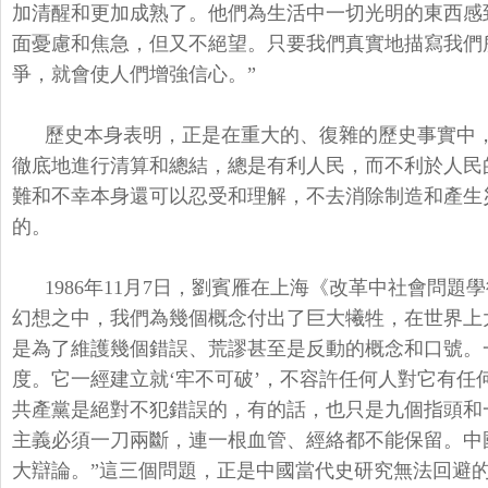
加清醒和更加成熟了。他們為生活中一切光明的東西感
面憂慮和焦急，但又不絕望。只要我們真實地描寫我們
爭，就會使人們增強信心。”
歷史本身表明，正是在重大的、復雜的歷史事實中
徹底地進行清算和總結，總是有利人民，而不利於人民
難和不幸本身還可以忍受和理解，不去消除制造和產生
的。
1986年11月7日，劉賓雁在上海《改革中社會問
幻想之中，我們為幾個概念付出了巨大犧牲，在世界上
是為了維護幾個錯誤、荒謬甚至是反動的概念和口號。
度。它一經建立就‘牢不可破’，不容許任何人對它有任
共產黨是絕對不犯錯誤的，有的話，也只是九個指頭和
主義必須一刀兩斷，連一根血管、經絡都不能保留。中
大辯論。”這三個問題，正是中國當代史研究無法回避