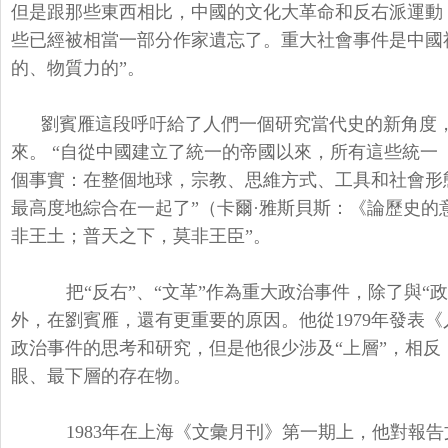
但是跟那些東西相比，中國的文化大革命和反右派運動
些已經被相當一部分作家遺忘了。重大社會事件是中國
的、物質力的”。
劉賓雁這段呼吁給了人們一個研究當代史的新角度
來。 “自從中國建立了統一的帝國以來，所有這些統
個事實：在整個地球，宗教、思維方式、工具和社會形
最高度地綜合在一起了”（卡爾·雅斯貝斯：《論歷史的
非王土；普天之下，莫非王臣”。
把“反右”、“文革”作為重大政治事件，除了與“
外，在劉賓雁，還有更重要的原因。他從1979年發表
政治事件的思考和研究，但是他很少涉及“上層”，相
眼、最下層的存在物。
1983年在上海《文彙月刊》第一期上，他對報告