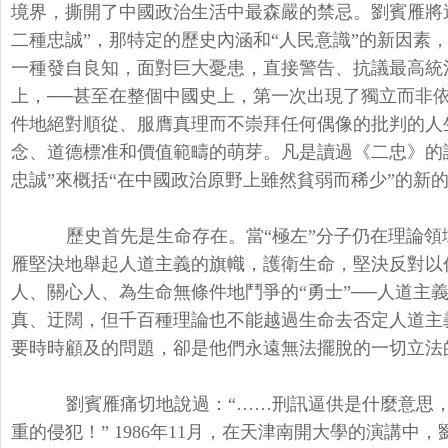
境界，撕開了中國政治生活中最森嚴的禁忌。劉賓雁將這
二種忠誠”，那特定的歷史內涵和“人民意識”的新因素
一種發自良知，面對巨大憂患，直接警告、抗議最高統
上，──甚至在整個中國史上，第一次出現了獨立而非
件地絕對順從、服膺真理而不崇拜任何偶像的批判的人
念、道德標准和價值範疇的萌芽。凡是讀過《二忠》的
忠誠”來概括“在中國政治原野上雖然貧弱而稀少”的新
歷史首先是生命存在。當“極左”分子仍在理論領域駁
雁堅決地舉起人道主義的旗幟，護衛生命，堅決反對以
人、關心人、為生命無條件地鬥爭的“勇士”──人道主
真、迂闊，但千百種理論也不能越過生命去否定人道主
要時時顧及的問題，卻是他們永遠無法擺脫的一切立法
劉賓雁痛切地說過：“……刑訊逼供是什麼意思
重的侵犯！”
1986年11月，在天津南開大學的演講中