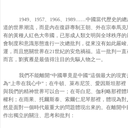
1949、1957、1966、1989……中國當代
道的世界潮流，而是內在復辟專制王朝、外在宗奉馬克
有的黃種人紅色大帝國，已形成人類文明與全球秩序的
會制度和意識形態進行一次總批判，從來沒有如此嚴峻
運，而且悠關世界在21世紀的安危禍福。這一批判一
而言，劉賓雁是最值得注目的先驅人物之一。
我們不能離開“中國畢竟是中國”這個最大的現實
為“上帝在我心中”；在牛頓、萊布尼茨、愛因斯坦那
與我們的精神世界可以合一；在哥白尼、伽利略那裡體
權利；在雨果、托爾斯泰、索爾仁尼琴那裡，體現為對
然是面對一個時代最重大的問題體現出來的。在離開中
作出獨立的關注、思考和批判：