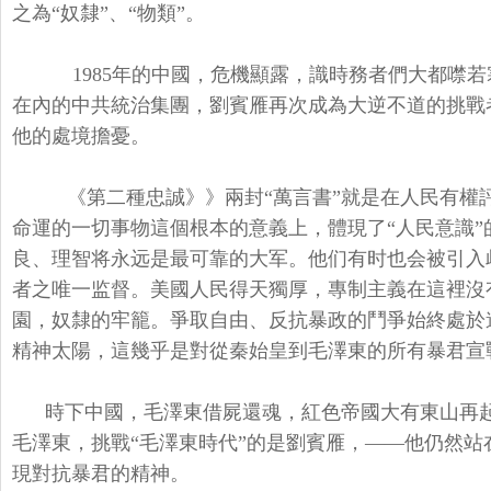
之為“奴隸”、“物類”。
1985年的中國，危機顯露，識時務者們大都噤
在內的中共統治集團，劉賓雁再次成為大逆不道的挑戰
他的處境擔憂。
《第二種忠誠》》兩封“萬言書”就是在人民有權
命運的一切事物這個根本的意義上，體現了“人民意識
良、理智将永远是最可靠的大军。他们有时也会被引入
者之唯一监督。美國人民得天獨厚，專制主義在這裡沒
園，奴隸的牢籠。爭取自由、反抗暴政的鬥爭始終處於
精神太陽，這幾乎是對從秦始皇到毛澤東的所有暴君宣
時下中國，毛澤東借屍還魂，紅色帝國大有東山再
毛澤東，挑戰“毛澤東時代”的是劉賓雁，——他仍然
現對抗暴君的精神。