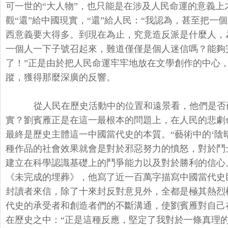
可一世的“大人物”，也只能是在涉及人民命運的意義
觀“還”給中國現實，“還”給人民：“我認為，甚至把
西意義要大得多。到現在為止，究竟造反派是什麼人，
一個人一下子號召起來，難道僅僅是個人迷信嗎？能夠
了！”正是由於把人民命運牢牢地放在文學創作的中心
蹤，獲得那麼深廣的反響。
從人民在歷史活動中的位置和遠景看，他們是否
實？劉賓雁正是在這一最根本的問題上，在人民的悲劇
最終是歷史主體這一中國當代史的本質。“藝術中的‘陰
種作品的社會效果就會是對於邪惡努力的憤怒，對於鬥
建立在科學認識基礎上的鬥爭能力以及對於勝利的信心。”
《未完成的埋葬》，他寫了近一百萬字描寫中國當代史
封讀者來信，除了十來封反對意見外，全都是極其熱烈
代史的承受者和創造者們的不斷溝通，使劉賓雁對自己
在歷史之中：“正是這種反應，堅定了我對於一條真理