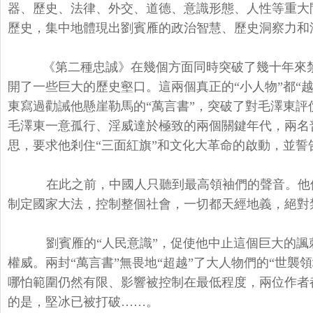
器、歷史、法律、外交、道德、意識形態、人性等重大
歷史，集中地體現出劉賓雁的政治智慧、歷史洞察力和
《第二種忠誠》在幾個方面同時突破了幾十年來
開了一些巨大的歷史壑口。這兩個真正的“小人物”都“
東寫過勸誡他懸崖勒馬的“萬言書”，突破了對毛澤東
毛澤東一意孤行、淫威達於極致的兩個關鍵年代，兩名
思，要求他剎住“三面紅旗”和文化大革命的啟動，並誓
在此之前，中國人只聽到最高領袖們的聲音。他
制定國家大法，控制整個社會，一切都天經地義，絕對
劉賓雁的“人民意識”，促使他中止這個巨大的諷
權威。兩封“萬言書”無畏地“超越”了大人物們的“世襲
哪怕範圍仍然有限、影響被控制在最低程度，兩位作者
的是，堅冰已被打破……。