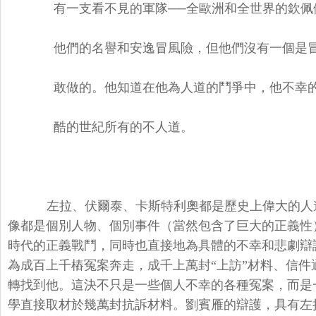
有一支看不見的軍隊──全歐洲和全世界的欽佩
他們的名譽和安逸冒風險，但他們沒有一個是冒
敢做的。他知道在他為人道的鬥爭中
，他不幸
酷的世紀所有的不人道。
左拉、伏爾泰、卡斯特利奧都是歷史上偉大的人
像都是個別人物、個別事件（當然包含了巨大的正義性
時代的正義戰鬥，同時也直接地為具體的不幸和悲劇辯護。
為成百上千樁冤案奔走，成千上萬封“上訪”材料、信
轉找到他。這決不只是一些個人不幸的各種冤案，而是
學直接取材於幾萬封抗訴材料。劉賓雁的辯護，具有左