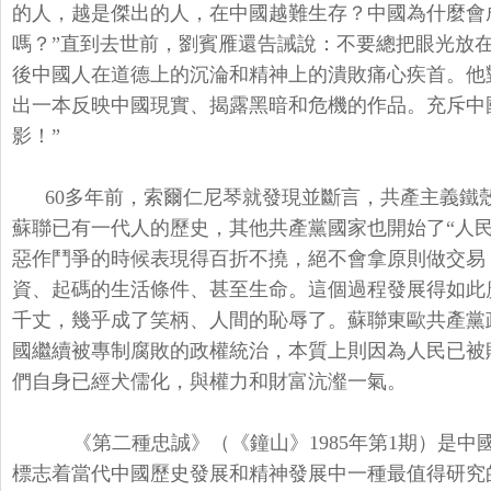
的人，越是傑出的人，在中國越難生存？中國為什麼會
嗎？”直到去世前，劉賓雁還告誡說：不要總把眼光放在
後中國人在道德上的沉淪和精神上的潰敗痛心疾首。他
出一本反映中國現實、揭露黑暗和危機的作品。充斥中
影！”
60多年前，索爾仁尼琴就發現並斷言，共產主義鐵
蘇聯已有一代人的歷史，其他共產黨國家也開始了“人
惡作鬥爭的時候表現得百折不撓，絕不會拿原則做交易
資、起碼的生活條件、甚至生命。這個過程發展得如此
千丈，幾乎成了笑柄、人間的恥辱了。蘇聯東歐共產黨
國繼續被專制腐敗的政權統治，本質上則因為人民已被
們自身已經犬儒化，與權力和財富沆瀣一氣。
《第二種忠誠》（《鐘山》1985年第1期）是中
標志着當代中國歷史發展和精神發展中一種最值得研究