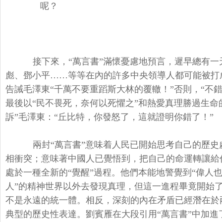
呢？
接下來，“萬言書”滿懷憂慮地預言，遲早總有一
彪、鄧小平……等等在內的許多中央領導人都可能被打
告誡毛澤東“千萬不要重蹈斯大林的覆轍！”否則，“不
最後以“民不畏死，奈何以死懼之”和熱愛真理勝過生命
訴”毛澤東：“丘比特，你發怒了，這就證明你錯了！”
兩封“萬言書”意味着人民已開始思考自己的歷史
相衝突；意味著中國人已覺悟到，把自己的命運轉讓給
處於一種全新的“覺醒”過程。他們本能地警覺到“偉人
人”的精神世界以外去發現真理，但這一進程畢竟開始
不是永遠的統一體。相反，深刻的內在矛盾已經潛在於兩
典型的歷史性表達。劉賓雁在大段引用“萬言書”中加