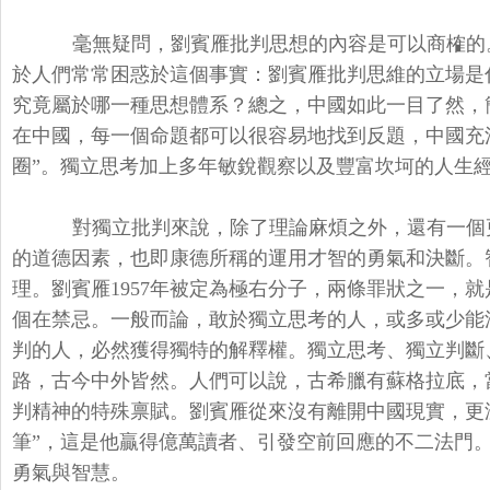
毫無疑問，劉賓雁批判思想的內容是可以商榷的
於人們常常困惑於這個事實：劉賓雁批判思維的立場是
究竟屬於哪一種思想體系？總之，中國如此一目了然，
在中國，每一個命題都可以很容易地找到反題，中國充滿
圈”。獨立思考加上多年敏銳觀察以及豐富坎坷的人生
對獨立批判來說，除了理論麻煩之外，還有一個
的道德因素，也即康德所稱的運用才智的勇氣和決斷。
理。劉賓雁1957年被定為極右分子，兩條罪狀之一，
個在禁忌。一般而論，敢於獨立思考的人，或多或少能
判的人，必然獲得獨特的解釋權。獨立思考、獨立判斷
路，古今中外皆然。人們可以說，古希臘有蘇格拉底，
判精神的特殊禀賦。劉賓雁從來沒有離開中國現實，更
筆”，這是他贏得億萬讀者、引發空前回應的不二法門
勇氣與智慧。