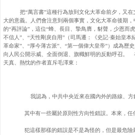
把“萬言書”這種行為放到文化大革命前夕，又在
大的意義。人們會注意到兩個事實，文化大革命後期，
的“再評論”，這位“蜂、長目、摯鳥膺，豺聲，少恩而
不信人”、“天性剛戾自用”（司馬遷：《史記·秦始皇本
革命家”、“厚今薄古派”、“第一個偉大皇帝”）成為
向人民公開示威、全面倒退、旗幟鮮明的反動呼召。 
天真、熱忱的作者直斥毛澤東：
我認為，中共中央近來在國內外的路線、方
其中有一些屬於原則性方向性錯誤。本來，任何
犯這樣那樣的錯誤是不是為怪的，但是最危險最