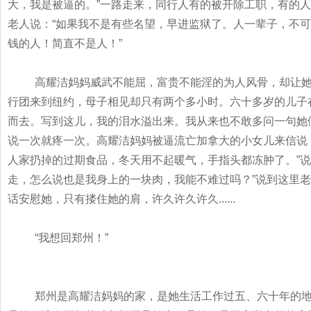
大，我是被逼的。
”
一路走来，同行人有的被开除工职，有的人
老人说：
“
如果我不是有些名望，早进监狱了。人一辈子，不可
钱的人！简直不是人！
”
高耀洁妈妈威武不能屈，富贵不能淫的为人风骨，却让
行团来到纽约，母子相见却只有两个多小时。六十多岁的儿子
而去。写到这儿，我的泪水溢出来。我从来也不敢多问一句她
说一次就疼一次。高耀洁妈妈被逼流亡加拿大的小女儿来信说
人家扔掉的过期食品，冬天用不起暖气，手指头都冻肿了。
”
说
走，怎么说也是我身上的一块肉，我能不难过吗？
”
说到这里老
话安慰她，只有搂住她的肩，许久许久许久
......
“
我想回郑州！
”
郑州是高耀洁妈妈的家，是她生活工作过五、六十年的