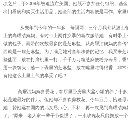
项之后，于
2009
年被迫流亡美国。她既不参加任何组织、基金
出门看病和购买生活用品，她全部的生活内容便是写作。家里
从去年到今年的一年多，每隔两、三个月我都从波士
上的高耀洁妈妈。有时带上两件换季的新衣服给她，有时带上
做的包子。而带的次数最多的是芝麻盐。从高耀洁妈妈的自传
西就是一罐芝麻盐。为了满足她对童年味蕾的记忆，我买来芝
些盐面，放在打磨机里一打，千千万万粒芝麻便粉身碎骨，香
掰一块馒头，蘸一下碟里的芝麻盐，放在嘴里吃得很香，非常
有她这么土里土气的享受了吧？
高耀洁妈妈喜爱花，客厅里卧房里大盆小罐的养了十多
花是她最好的伴儿。但她却不喜欢剪枝花。今年五月，恰逢母
她，替她远在国内的儿女尽点心。不料，再一次见到高耀洁妈
了。
”
原来，老人家一辈子节俭惯了，一束玫瑰花只能摆放一个