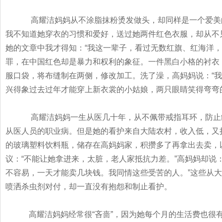
高耀洁妈妈从不涂脂抹粉烫发做头，却同样是一个爱美
我不知道她穿衣的习惯和爱好，送过她两件红色衣服，却从不
她的文章中我才得知：
“
我这一辈子，看过无数红旗、红海洋，
罪，在中国红色却是暴力和权利的象征。一件黑白小格的衬衣
服口袋，将布缝制在两侧，修改加工。洗了澡，高妈妈说：
“
我
兴得象过去过年才能穿上新衣裳的小姑娘，两只眼睛笑得弯弯
高耀洁妈妈一生从医几十年，从不佩带戒指耳环，防止
从医人员的职业病。但是她的看护来自大陆农村，收入低，又
的玻璃塑料饮料瓶，储存在高妈妈家，积攒多了再拿出去卖，
议：
“
不能让她拿进来，太脏，老人家抵抗力差。
”
高妈妈却说
不容易，一天才能卖几块钱。我同情这些受苦的人。
”
这些从大
喷洒杀虫剂对付，却一直没有抱怨和制止看护。
高耀洁妈妈经常很
“
吝啬
”
，因为她每个月的生活费也很