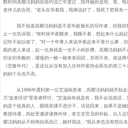
数时间高耀洁妈妈在纽约流亡中度过，陪伴她的是纸、笔、电
老伴儿的合照。
“
老头在等着我，我俩说好了，我死了把骨灰一
我不知道高耀洁妈妈是不是年龄最长的写作者，但我却
止一次告诉我：
“
有时候半夜醒来，我睡不着，想起来什么就赶
记性不如以前了。
”
对一个年青人来说半夜起来不算什么事，但
眠的老人来说，起一次身就是一次不小的折腾。高耀洁妈妈不
织女织布般的，缓慢的一梭一梭来来回回，弃而不舍。就这两
《
悲惨年代
》
，是这位从没有加入任何作家协会医生的第三十
妈妈个头也不高。
从
1996
年遇到第一位艾滋病患者，高耀洁妈妈就开始走
万
“
血浆经济
”
受害者呼吁。
“
艾滋病有就是有，我不会说假话，
妈是个较真的人，眼睛里揉不进沙子。话说回来，如果不是她
教授待遇，四处受邀讲课挣外块，拿文史官员的补贴，出入达
耀洁妈妈从不粉饰抬高自己，她对我说：
“
我从来也没有想出名