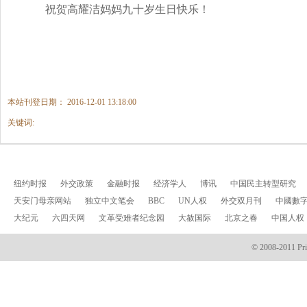
祝贺高耀洁妈妈九十岁生日快乐！
本站刊登日期： 2016-12-01 13:18:00
关键词:
纽约时报
外交政策
金融时报
经济学人
博讯
中国民主转型研究
天安门母亲网站
独立中文笔会
BBC
UN人权
外交双月刊
中國數
大纪元
六四天网
文革受难者纪念园
大赦国际
北京之春
中国人权
© 2008-2011 Prin