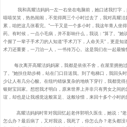
我和高耀洁妈妈一左一右坐在电脑前，她口述我打字，
嘻嘻笑笑，热热闹闹，不觉得两三个小时过去了，我对高耀洁
累，咱把这几张看完。
”
一干又是一个多小时，我这年青人坐得
药。有时候，一点小毛病，并不影响什么，我说：
“
算了。
”
她
个握了一辈子手术刀的人知道
“
手术刀下，人命关天
”
，更是知
术刀还重要，一刀治一人，一书传万心。这是我们在一起最愉
每次离开高耀洁妈妈家，我都是依依不舍，在屋里拥抱
了。
”
她扶住助步椅，站在门口目送我。到了电梯口，我回头时
少让人有几分心酸。在纽约错纵复杂的地铁下穿行，我都觉得
银财宝回家。想想我才明白，原来世界上并非只有男女之间的
谊，却也是让我感觉这般富足、这般珍惜，来回十多个小时的
高耀洁妈妈时常对我回忆起老伴郭明久医生，她说：
“
老
怎么办？最后病了，又对我说，我死了，你怎么办？老头都没