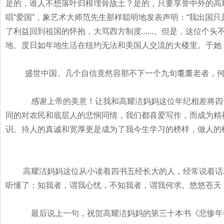
是的，谁人不想落叶归根埋骨故土？是的，只要享誉中外的高
唱
“
爱国
”
，象艺术大师范先生那样聪明地发表声明：
“
我出国只
了利益回到祖国的怀抱，大骂西方制度
......
。但是，这位个头
地、度日如年地生活在纽约无法和美国人交流的大楼里。于她
盛世中国、几个自信竟然容那不下一个九旬耄耋老者，
感谢上帝的美意！让我和高耀洁妈妈这位年纪相差将四
同的对农民和底层人的悲悯同情，我们都喜爱写作，而成为精
识、待人的真诚和宽厚更是成为了我今生学习的榜样，做人的
高耀洁妈妈这位从小读着四书五经长大的人，经常说着话
听懂了：知我者，谓我心忧，不知我者，谓我何求。悠悠苍天
最后说上一句，祝贺高耀洁妈妈的第三十本书《悲惨年