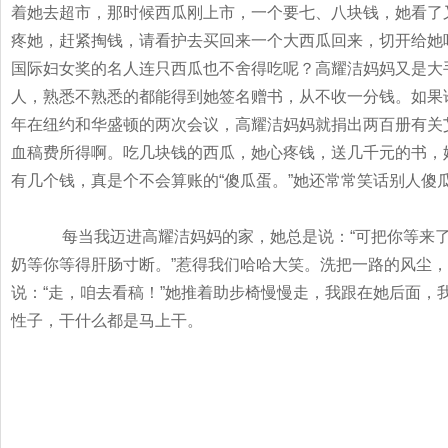
着她去超市，那时候西瓜刚上市，一个要七、八块钱，她看了
疼她，赶紧掏钱，请看护去买回来一个大西瓜回来，切开给她
国际妇女奖的名人连只西瓜也不舍得吃呢？高耀洁妈妈又是大
人，熟悉不熟悉的都能得到她签名赠书，从不收一分钱。如果
年在纽约和华盛顿的两次会议，高耀洁妈妈就捐出两百册有关
血稿费所得啊。吃几块钱的西瓜，她心疼钱，送几千元的书，
有几个钱，真是个不会算账的
“
傻瓜蛋。
”
她还常常笑话别人傻
每当我迈进高耀洁妈妈的家，她总是说：
“
可把你等来
奶等你等得肝肠寸断。
”
惹得我们哈哈大笑。洗把一路的风尘，
说：
“
走，咱去看稿！
”
她推着助步椅慢慢走，我跟在她后面，
性子，干什么都是马上干。