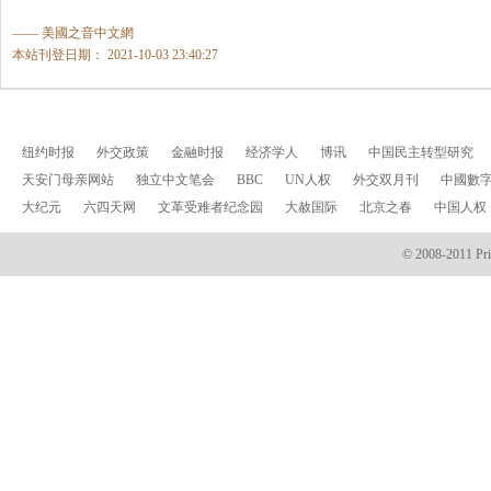
—— 美國之音中文網
本站刊登日期： 2021-10-03 23:40:27
纽约时报
外交政策
金融时报
经济学人
博讯
中国民主转型研究
天安门母亲网站
独立中文笔会
BBC
UN人权
外交双月刊
中國數
大纪元
六四天网
文革受难者纪念园
大赦国际
北京之春
中国人权
© 2008-2011 Prin