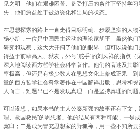
见之明。
他们在艰难困苦、备受打压的条件下坚持学习
失，
他们愈益处于被边缘化和出局的状态。
在思想探索的路上一直走得目标明确、步履坚实的人物
杨小凯，
一位是中国民主运动的理论家胡平。
虽然他们
研究和观察，这大大开阔了他们的眼界，
但可以说他们
得益于前辈高人、狱友，外号“舵手”的刘凤祥的指点（
深入地阅读西方哲学社会科学著作。
他们的著述及其影
率极高，但还是有极少数人在思想文化上修成正果。到
量的西方哲学社会科学著作在中国翻译出版，
思考和探
人而言，
难题早已不是发现真理，而是坚持真理的问题
可以设想，如果本书的主人公秦新强的故事还有下文，
理、救国救民”
的思想者。他的结局有两种可能，一是
窠臼；二是成为冒充思想家的野狐禅，
用一些不知所云