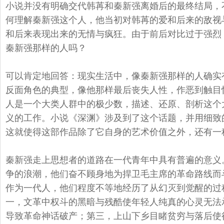
小说并没有明确交代韩苒和秦新强离婚后的最终结局，
何理解秦新强这个人，
他当初对韩苒的爱和后来的敌视
和后来表现出来的无情与疯狂。
由于前后对比过于强烈
秦新强那样的人吗？
可以肯定地回答：现实生活中，像秦新强那样的人确实
反面角色的典型，
像他那样最后丧失人性，作恶到触目
人是一个大类人群中的极少数，描述、
还原、剖析这个
义的工作。小说《深渊》涉及到了这个话题，
并用细致
这就使得这部作品除了它自身的艺术价值之外，
还有一
秦新强走上思想者的道路在一代青年中具有普遍的意义
争的浪潮，
他们奋不顾身地为捍卫毛主席的革命路线而
作为一代人，
他们程度不等地经历了从幻灭到觉醒的过
一，
文革中权斗的黑暗与残酷使年轻人纯真的心灵无法
导致革命神话破产；第三，
上山下乡目睹贫穷与落后使