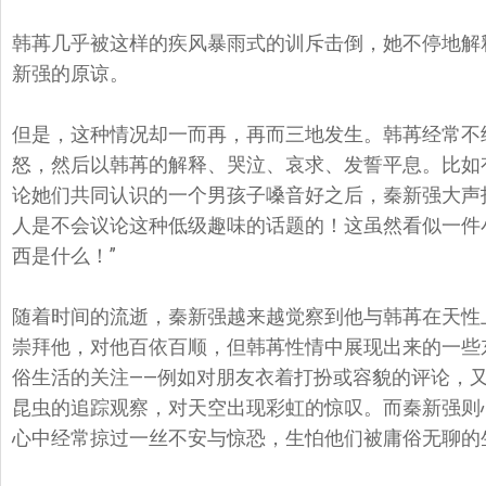
韩苒几乎被这样的疾风暴雨式的训斥击倒，她不停地解
新强的原谅。
但是，这种情况却一而再，再而三地发生。
韩苒经常不
怒，
然后以韩苒的解释、哭泣、哀求、发誓平息。比如
论她们共同认识的一个男孩子嗓
音好之后，秦新强大声
人是不会议论这种低级趣味的话题的！
这虽然看似一件
西是什么！”
随着时间的流逝，秦新强越来越觉察到他与韩苒在天性
崇拜他，对他百依百顺，
但韩苒性情中展现出来的一些
俗生活的关注——例如对朋友衣着打扮或容貌的评论，
昆虫的追踪观察，
对天空出现彩虹的惊叹。而秦新强则
心中经常掠过一丝不安与惊恐，
生怕他们被庸俗无聊的