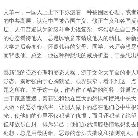
文革中，中国人上上下下弥漫着一种被围困心理，或者
的中共高层，
认定中国被帝国主义、修正主义和各国反
层，
人们普遍认为阶级斗争尖锐复杂，坏蛋就在自己身
的心态看待他人，
总是以敌意来猜度他人的动机。秦新
大学之后会变心，怀疑韩苒的父母、同学、
老师会想尽
而背叛他。
总之，他被种种臆想的威胁折磨，
于是想出
秦新强的变态心理和变态人格，源于文化大革命的非人
形态。秦新强由于心胸狭隘、
眼界狭窄，看不到这一点
题之所在。关于这一点，作者作了精辟的阐释，
并通过
由于家庭遭遇，
秦新强和她在巨大的恐惧和愤怒中长大
人做下的恶荼毒戕害，
让别人做下的恶在他们心中生根
光，使他们的心里不仅积满了仇恨，而且还积满了绝望
但却故步自封、
排斥异己；他们虽然满腔热情地想要去
处想，总是用最阴暗、
恶毒的念头去揣度和猜测别人。