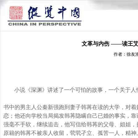
文革与内伤 ——读王
作者：徐友
小说《深渊》讲述了一个可怕的故事，
一个关于人
书中的男主人公秦新强跑到妻子韩苒在读的大学，
对着
恋；
他还向学校当局揭发韩苒隐瞒自己已婚的事实，靠
强毫不手软，继续追击，
他写信给韩苒的父母、姐姐，
原籍的韩苒不被亲人收留，茕茕孑立、
孤苦一人，精神