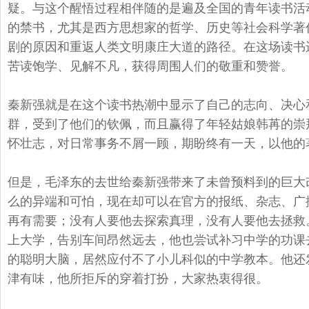
疑。与这个醒悟过程相伴随的是遍及全国的青年读书活
的禁书，
尤其是西方思想家的哲学、历史等社会科学著
剧的原因和重返人类文明康庄大道的路
径。在这场读书
苦读饱学、见解不凡，获得周围人们的敬重和赞誉。
秦新强就是在这个读书热潮中显示了自己的志向、决心
群，受到了他们的钦佩，
而且赢得了年轻姑娘韩苒的崇
怀壮志，对日常事务不屑一顾，期盼终有一天，
以他的
但是，毛泽东的去世给秦新强带来了未曾预料到的巨大
么的异端和可怕，
现在却可以在官方的报纸、杂志、广
再有需要；没有人要他去探索真理，
没有人要他去拯救
上大学，告别车间昂然远去，
他也尝试补习中学的功课
的聪明大脑，居然应付不了小儿科似的中学教本。
他还
津有味，
他所拒斥的穿着打扮，大家热衷得很。