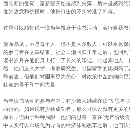
面临新的变局，秦新强开始是感到失落，后来是感到绝
变为敌意和仇恨时，
他把打击的矛头对准了韩苒。
这里可以顺带说一说当年投身于读书活动，
实行自我教
显而易见，不是每个人，也不是大多数人，可以永远保
的参与者在文革结束、
社会日渐回归正常之后，也回到
读书岁月在他们身上打上了长久的印记。
比起其他人，
烈；
他们进入大学、考取研究生、出国留学的比例高于
和前途，但他们对国事更为关心，
对政策中左的倾向更
社会的骨干和中间力量。
当年读书活动的参与者中，有少数人继续在读书-思考-
曲折的。
如果说有少数成功者，那么可以说就有更多的
探索，但由于种种局限，
他们的思路一直在“无产阶级专
中国实行以市场化为导向的经济体制改革之后，
他们认