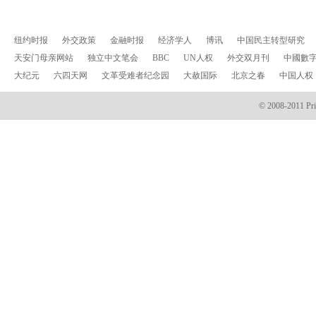
纽约时报
外交政策
金融时报
经济学人
博讯
中国民主转型研究
天安门母亲网站
独立中文笔会
BBC
UN人权
外交双月刊
中國數
大纪元
六四天网
文革受难者纪念园
大赦国际
北京之春
中国人权
© 2008-2011 Prin