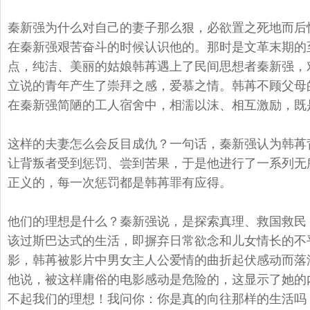
秦新强为什么对自己的妻子那么狠，必欲置之死地而后
在秦新强艰苦奋斗的时候认识他的。
那时是文革末期的
点，
纯洁、美丽的姑娘韩苒遇上了民间思想者秦新强，
立说的青年产生了崇拜之感，爱慕之情。
韩苒不顾父母
在秦新强简陋的工人宿舍中，相濡以沫、相互激励，
既
这样的夫妻怎么会反目成仇？一句话，
秦新强认为韩苒
让背叛者受到惩罚、尝到苦果，
于是他进行了一系列无
正义的，每一次惩罚都是韩苒罪有应得。
他们的理想是什么？秦新强说，是探索真理、救国救民
该过斯巴达式的生活，
即摒弃日常欲念和儿女情长的不
影，
韩苒被影片中男女主人公爱情的曲折起伏感动而落
他说，
被这样庸俗的电影感动是危险的，
这显示了她的
不起我们的理想！我问你：你是真的向往那样的生活吗