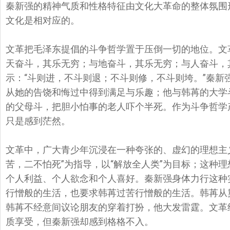
秦新强的精神气质和性格特征由文化大革命的整体氛围
文化是相对应的。
文革把毛泽东提倡的斗争哲学置于压倒一切的地位。文
天奋斗，其乐无穷；
与地奋斗，其乐无穷；与人奋斗，
示：“斗则进，不斗则退；不斗则修，
不斗则垮。”秦新
从她的告饶和悔过中得到满足与乐趣；他与韩苒的大学
的父母斗，
把胆小怕事的老人吓个半死。作为斗争哲学
只是感到茫然。
文革中，广大青少年沉浸在一种夸张的、虚幻的理想主
苦，二不怕死”为指导，以“
解放全人类”为目标；这种
个人利益、个人欲念和个人喜好。
秦新强身体力行这种
行憎般的生活，也要求韩苒过苦行憎般的生活。
韩苒从
韩苒不经意间议论朋友的穿着打扮，他大发雷霆。文革
质享受，
但秦新强却感到格格不入。