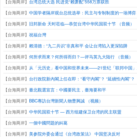
【台海两岸】
台湾总统大选 民进党“赖萧配”558万票获胜
【台海两岸】
中国学者隔岸观台总统选举：民主与专制制度的一场博弈
【台海两岸】
旧邦新命 天时莅临—恭贺台湾中华民国双十节 （音频）
【台海两岸】
祝福台灣
【台海两岸】
赖清德：“九二共识”非真和平 会让台湾陷入更深陷阱
【台海两岸】
何所求而來？何所得而归？—评马英九大陆行 （音频）
【台海两岸】
从「元历史」看中国和世界未来——21世纪「联邦中
【台海两岸】
台行政院新內閣上任在即：“看守內閣”？ “延續性內閣”？
【台海两岸】
臺北觀選宣言：中國要民主，臺海要和平
【台海两岸】
BBC專訪台灣新聞人物曹興誠 （视频）
【台海两岸】
中华民国双十节 — 西方组建保卫台湾的民主联盟
【台海两岸】
一個中國問題的糾葛
【台海两岸】
美参院外委会通过《台湾政策法》 中国坚决反对