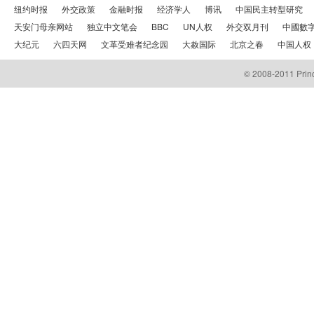
纽约时报
外交政策
金融时报
经济学人
博讯
中国民主转型研究
天安门母亲网站
独立中文笔会
BBC
UN人权
外交双月刊
中國數
大纪元
六四天网
文革受难者纪念园
大赦国际
北京之春
中国人权
© 2008-2011 Prince